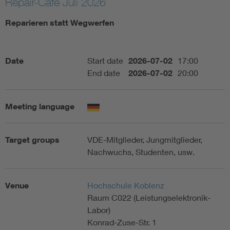
Repair-Cafe Juli 2026
Artificial Intelligence
Reparieren statt Wegwerfen
Consumer protection
Date
Start date
2026-07-02
17:00
End date
2026-07-02
20:00
Defense
Digital Security
Meeting language
Target groups
VDE-Mitglieder, Jungmitglieder,
Nachwuchs, Studenten, usw.
Venue
Hochschule Koblenz
Raum C022 (Leistungselektronik-
Labor)
Konrad-Zuse-Str. 1