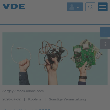
Key Topics
Key Topics
Energy
Standardization
AI & Digital Trust
Health
Sergey / stock.adobe.com
Mobility
2026-07-02
Koblenz
Sonstige Veranstaltung
More Topics