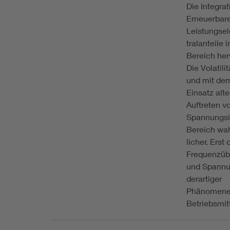
Die Integrat
Erneuerbare
Leistungsel
tralanteile
Bereich herv
Die Volatil
und mit de
Einsatz alt
Auftreten v
Spannungsi
Bereich wa
licher. Erst
Frequenzüb
und Spannu
derartiger
Phänomene 
Betriebsmitt