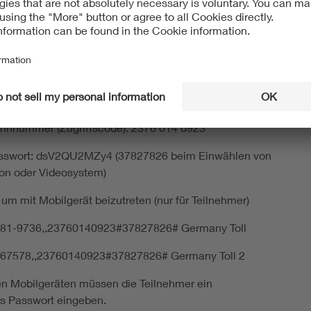
eting-Link beitreten
nze.my.webex.com/benze.my/j.php?
e8678820c7909cf760bdf20911d07
g-Kennnummer beitreten
nnnummer (Zugriffscode): 2376 014 0923
sswort: dsV2QU2MZy4 (37827826 beim Einwählen von
on oder Videosystem)
 um mit Mobilgerät beizutreten (nur für Teilnehmer)
81-9736,,23760140923#37827826# Germany Toll
67578,,23760140923#37827826# Germany Toll 2
n Mobilgeräten müssen die Teilnehmer ein
s Passwort eingeben.