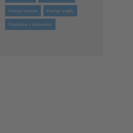
Energy storage
Energy supply
Education + profession