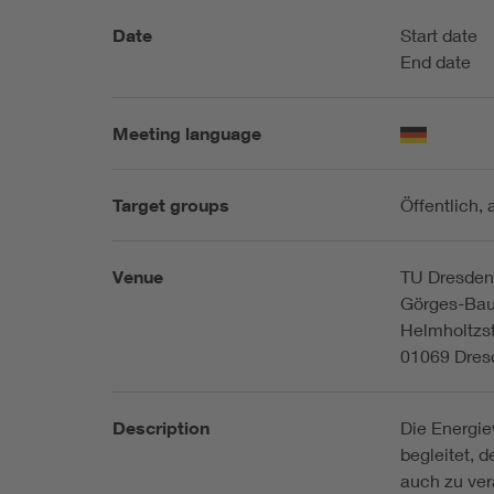
Date
Start date
End date
Meeting language
Target groups
Öffentlich, 
Venue
TU Dresde
Görges-Ba
Helmholtzst
01069 Dres
Description
Die Energie
begleitet, d
auch zu ver