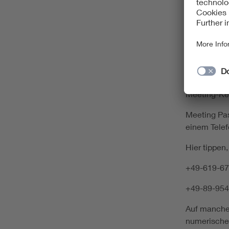
Über den Me
https://be
MTID=m3e1
Mit Meetin
Meeting-Ke
Meeting Pa
einem Telef
Hier tippen,
+49-619-67
+49-89-954
Auf manche
numerische