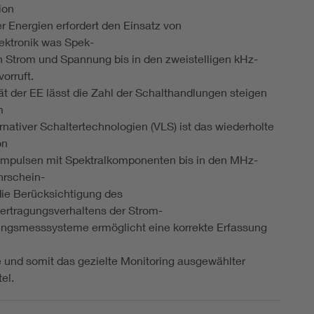
ion
r Energien erfordert den Einsatz von
ektronik was Spek-
 in Strom und Spannung bis in den zweistelligen kHz-
orruft.
ität der EE lässt die Zahl der Schalthandlungen steigen
m
ernativer Schaltertechnologien (VLS) ist das wiederholte
on
mpulsen mit Spektralkomponenten bis in den MHz-
hrschein-
 die Berücksichtigung des
ertragungsverhaltens der Strom-
ngsmesssysteme ermöglicht eine korrekte Erfassung
und somit das gezielte Monitoring ausgewählter
el.