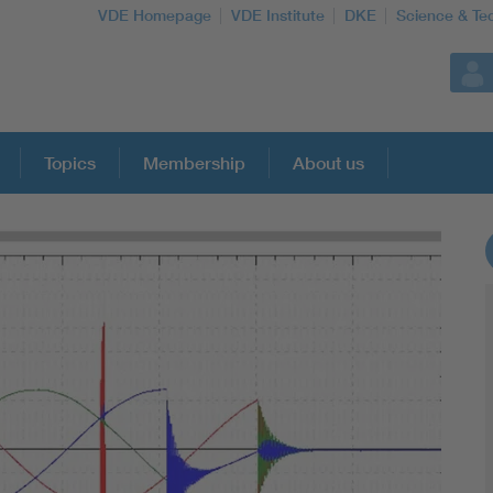
VDE Homepage
VDE Institute
DKE
Science & Te
Topics
Membership
About us
More Topics
Artificial Intelligence
Consumer protection
Defense