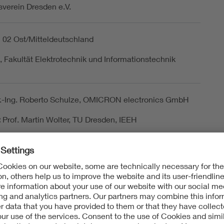
verein Dresden e.V.
 02 Ost/Mitteldeutschland
 Fakultät Elektrotechnik und Informationstechnik
r.-Ing. Roberto Schulze, OMICRON electronics GmbH
:
Prof. Martin Wolter, TU Dresden, IEEH
altung wird hybrid angeboten
. Juli 2026
C+02:00) Amsterdam, Berlin, Bern, Rom, Stockholm,
tunde 30 Minuten