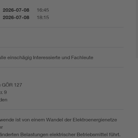
2026-07-08
16:45
2026-07-08
18:15
alle einschägig Interessierte und Fachleute
n
u GÖR 127
r. 9
den
wende ist von einem Wandel der Elektroenergienetze
er
änderten Belastungen elektrischer Betriebsmittel führt.