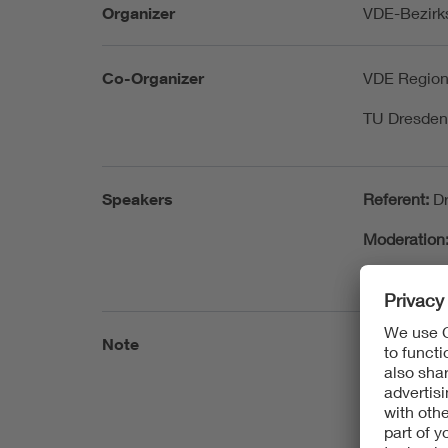
Organizer
VDE-Bezirks
Co-Organizer
VDE Region
TU Dresden,
Speakers
Referent:
D
Moderation
Note
Die Veranst
Mittwoch, 8
16:45 | (UT
Wien | 1 S