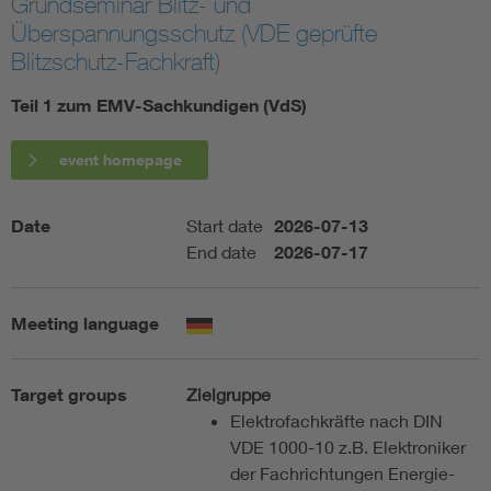
Grundseminar Blitz- und
Überspannungsschutz (VDE geprüfte
Artificial Intelligence
Blitzschutz-Fachkraft)
Consumer protection
Teil 1 zum EMV-Sachkundigen (VdS)
event homepage
Defense
Digital Security
Date
Start date
2026-07-13
End date
2026-07-17
Meeting language
Target groups
Zielgruppe
Elektrofachkräfte nach DIN
VDE 1000-10 z.B. Elektroniker
der Fachrichtungen Energie-