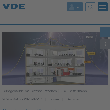
Key Topics
Key Topics
Energy
Standardization
AI & Digital Trust
Health
Bürogebäude mit Blitzschutzzonen
| OBO Bettermann
Mobility
2026-07-13 - 2026-07-17
online
Seminar
More Topics