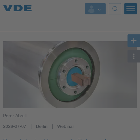
Key Topics
Key Topics
Energy
Standardization
AI & Digital Trust
Health
Perer Abrell
Mobility
2026-07-07
Berlin
Webinar
More Topics