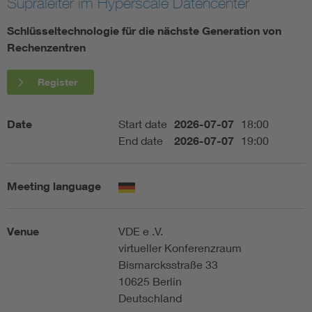
Supraleiter im Hyperscale Datencenter
Artificial Intelligence
Schlüsseltechnologie für die nächste Generation von
Rechenzentren
Consumer protection
Register
Defense
Date
Start date
2026-07-07
18:00
End date
2026-07-07
19:00
Digital Security
Meeting language
Venue
VDE e .V.
virtueller Konferenzraum
Bismarcksstraße 33
10625 Berlin
Deutschland