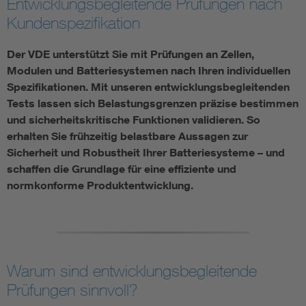
Entwicklungsbegleitende Prüfungen nach
Kundenspezifikation
Assisted Living
Bui
Der VDE unterstützt Sie mit Prüfungen an Zellen,
Electromobility
Inf
Modulen und Batteriesystemen nach Ihren individuellen
Spezifikationen. Mit unseren entwicklungsbegleitenden
Energy efficiency
Edu
Tests lassen sich Belastungsgrenzen präzise bestimmen
und sicherheitskritische Funktionen validieren. So
erhalten Sie frühzeitig belastbare Aussagen zur
Energy storage
Ren
Sicherheit und Robustheit Ihrer Batteriesysteme – und
schaffen die Grundlage für eine effiziente und
Functional safety
Env
normkonforme Produktentwicklung.
Warum sind entwicklungsbegleitende
Prüfungen sinnvoll?