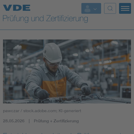
Top Themen
Fokusthemen
Energy
AI & Digital Trust
Health
Mobility
pawczar / stock.adobe.com; KI-generiert
Standards
28.05.2026
Prüfung + Zertifizierung
Weitere Themen