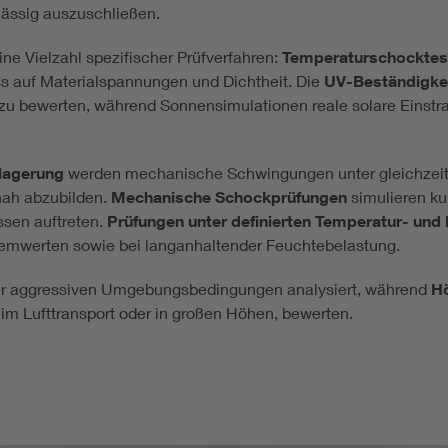
lässig auszuschließen.
ne Vielzahl spezifischer Prüfverfahren:
Temperaturschocktes
s auf Materialspannungen und Dichtheit. Die
UV-Beständigke
ng zu bewerten, während Sonnensimulationen reale solare Eins
rlagerung
werden mechanische Schwingungen unter gleichzeiti
nah abzubilden.
Mechanische Schockprüfungen
simulieren ku
ssen auftreten.
Prüfungen unter definierten Temperatur- un
remwerten sowie bei langanhaltender Feuchtebelastung.
er aggressiven Umgebungsbedingungen analysiert, während
H
 im Lufttransport oder in großen Höhen, bewerten.