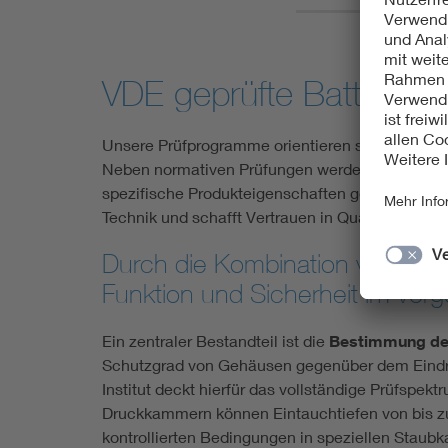
VDE geprüfte Batteriesi
Unsere Prüfprogramme orientieren sich an einsc
Neben normativen Prüfungen werden auch entw
spezifische Produkteigenschaften gezielt zu cha
Technik und schafft Vertrauen in Qualität, Robus
Durch die Kombination von VDE P
Funktion und Sicherheit im vorg
Ein zentraler Bestandteil ist die
Bestimmung der 
Schutzgrad von Gehäusen gegenüber dem Eindr
Institut deckt hierfür das vollständige Prüfspe
Druckkammern können Eintauchtiefen von bis zu 
kontrollierten Bedingungen in speziellen Staub