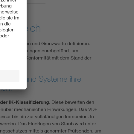
atzbereich
 Eigenschaften und Grenzwerte definieren.
e Sonderprüfungen durchgeführt, um
umentiert die Konformität mit dem Stand der
 Anwender.
atterien und Systeme ihre
len.
er IK-Klassifizierung
. Diese bewerten den
genüber mechanischen Einwirkungen. Das VDE
ser bis hin zur vollständigen Immersion. In
 werden. Das Eindringen von Staub wird unter
rungsschutzes mittels genormter Prüfsonden, um