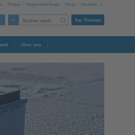
re
Presse
Angebotsanfrage
Shop
Deutsch
Top Themen
weit
Über uns
Building Services Engineering
Information and communications technology ICT
Education + profession