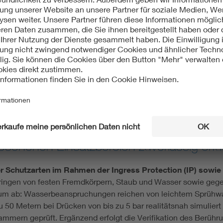
cherheit im vorgesehenen Eins
hlägigen Normen und Spezifikationen, die die einzuhaltenden
icklungsbegleitende Untersuchungen sowie kundenspezifisch
rakterisieren. Die erfolgreiche Prüfung und Zertifizierung dok
theit und Einsatzfähigkeit – sowohl für Hersteller als auch für
rüfverfahren wird sichergestellt, dass B
esehenen Einsatzbereich zuverlässig erfül
Schutzarten im Rahmen der Ingress Protection (IP) sowie d
ingen von festen Fremdkörpern, Staub und Wasser sowie ge
ktrum ab: Wasserbeanspruchungen reichen von leichtem Sprühwas
50 Metern bei Drücken von bis zu 5 bar realitätsnah simuliert
kammern geprüft. Ergänzend erfolgt die Verifikation des Berüh