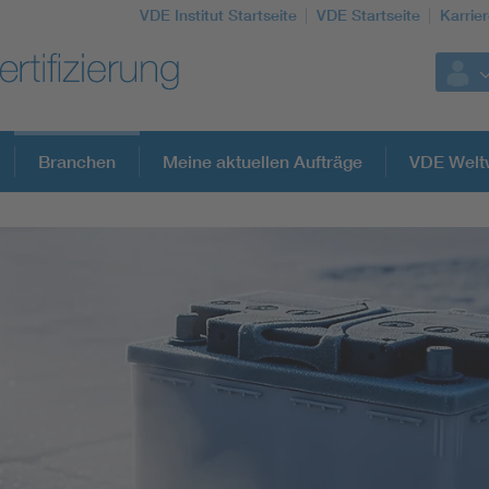
VDE Institut Startseite
VDE Startseite
Karrie
Branchen
Meine aktuellen Aufträge
VDE Welt
Weitere Themen
Assisted Living
Electromobility
Energy efficiency