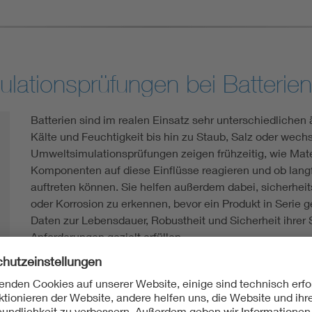
ationsprüfungen bei Batterien
Batterien sind im realen Einsatz sehr unterschiedliche
Kälte und Feuchtigkeit bis hin zu Staub, Salz oder wech
Umweltsimulationsprüfungen zeigen frühzeitig, wie Mate
Komponenten auf diese Einflüsse reagieren und ob langf
auftreten können. Sie helfen außerdem dabei, sicherheits
oder Korrosion zu erkennen, bevor ein Produkt in Serie g
Daten zur Lebensdauer, Robustheit und Sicherheit ihre
Anforderungen gezielt erfüllen.