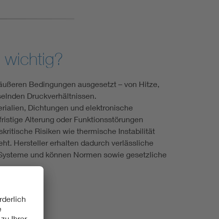
 wichtig?
n äußeren Bedingungen ausgesetzt – von Hitze,
selnden Druckverhältnissen.
rialien, Dichtungen und elektronische
ristige Alterung oder Funktionsstörungen
kritische Risiken wie thermische Instabilität
eht. Hersteller erhalten dadurch verlässliche
r Systeme und können Normen sowie gesetzliche