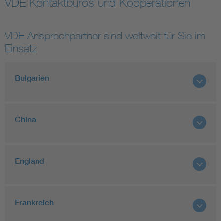
VDE Kontaktbüros und Kooperationen
Assisted Living
Bui
VDE Ansprechpartner sind weltweit für Sie im
Electromobility
Inf
Einsatz
Energy efficiency
Edu
Bulgarien
Energy storage
Ren
China
Functional safety
Env
England
Frankreich