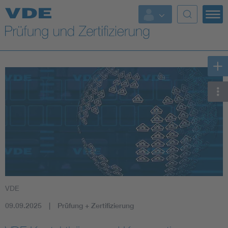
Top Themen
Fokusthemen
Energy
AI & Digital Trust
Health
Mobility
VDE
Standards
09.09.2025
Prüfung + Zertifizierung
Weitere Themen