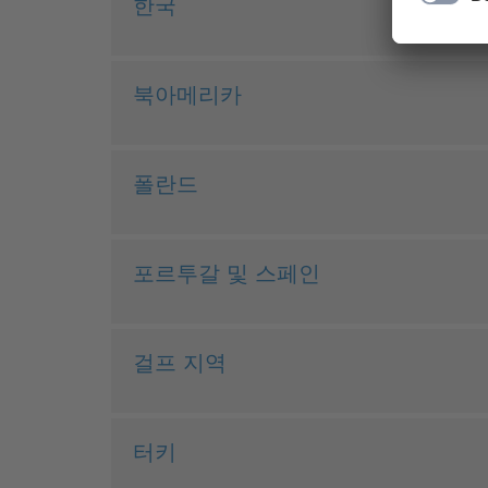
한국
북아메리카
폴란드
포르투갈 및 스페인
걸프 지역
터키