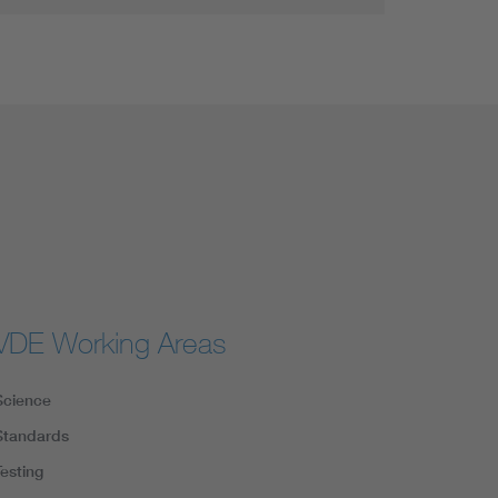
VDE Working Areas
Science
Standards
Testing