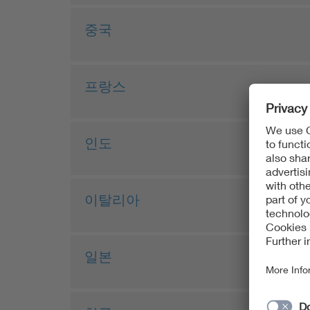
중국
프랑스
인도
이탈리아
일본