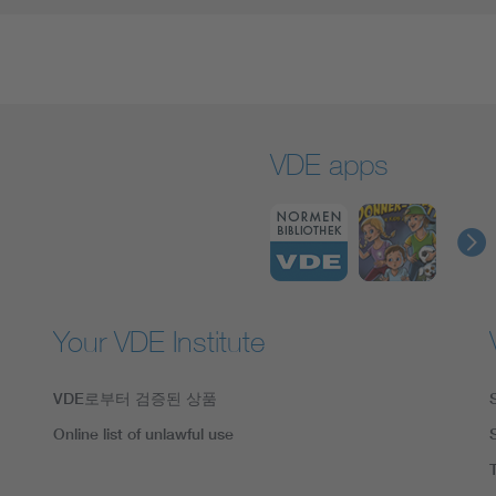
VDE apps
Your VDE Institute
VDE로부터 검증된 상품
Online list of unlawful use