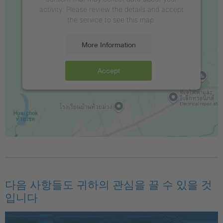
activity. Please review the details and accept
the service to see this map.
More Information
Accept
다음 사항들도 귀하의 관심을 끌 수 있을 것
입니다