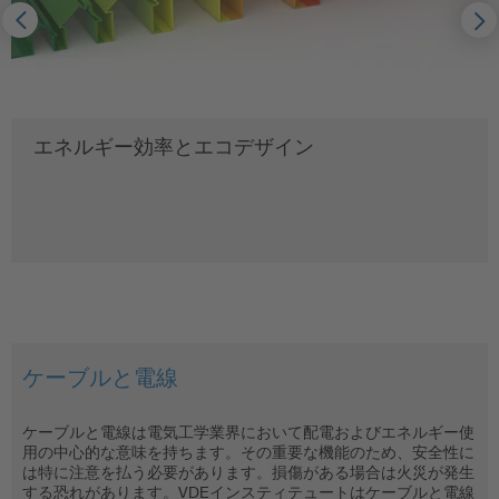
エネルギー効率とエコデザイン
ケーブルと電線
コンポーネントとインストール技術
家庭用電化製品
照明器具
モビリティと充電インフラ
ケーブルと電線は電気工学業界において配電およびエネルギー使
安全性は最小コンポーネントに始まり、家庭、企業、および産業
家庭では、低いエネルギー消費率と簡単な取扱のほかに品質と安
VDE delivers precise, accredited testing and certification for
自動車および充電インフラ内の電子機器は、障害なしで確実に機
用の中心的な意味を持ちます。その重要な機能のため、安全性に
で使用されるアセンブリ、機器、システムにおけるすべての電気
全の保証がたいへん重要になります。これは損害補償義務の理由
lighting technologies of all kinds – from LED modules to smart
能する必要があり、絶対に安全でなければなりません。バッテリ
は特に注意を払う必要があります。損傷がある場合は火災が発生
および電子コンポーネントまで続きます。安全性は詳細に依存す
からだけで重要なのではなく、イメージ要因と競争有利性として
outdoor luminaires. We help manufacturers ensure compliance,
ーおよび制御の管理同様、使用するコネクター、スイッチ、ケー
する恐れがあります。VDEインスティテュートはケーブルと電線
るため、精度および試験の質が最優先されます。
も重要になります。冷蔵庫から電動歯ブラシ、さらには電子レン
document quality, and demonstrate safety and performance to
ブルが事故の際や事故後も車両の安全を保証する必要がありま