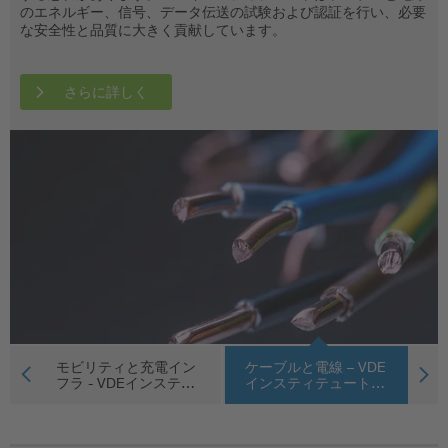
のエネルギー、信号、データ伝送の試験および認証を行い、必要
ジまで - VDEインスティテュートは家庭用電化製品に多彩な試験
customers and authorities worldwide.
す。
な安全性と品質に大きく貢献しています。
サービスと認証を提供しており、市場アクセスという課題の際に
製造元と卸売業者をサポートします。
さらに詳しく
さらに詳しく
さらに詳しく
さらに詳しく
さらに詳しく
d
モビリティと充電イン
ケーブルと電線 – VDE
コ
V…
フラ - VDEインステ…
インスティテュート…
ス