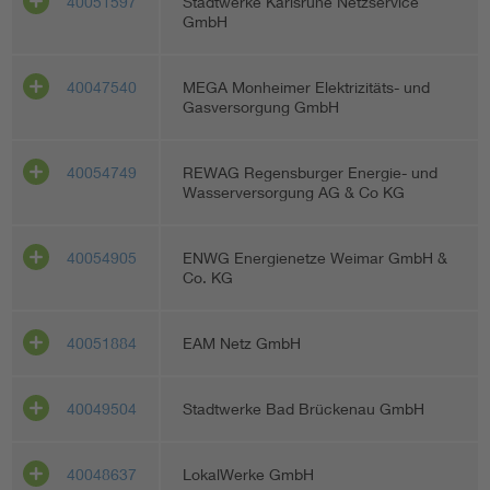
40051597
Stadtwerke Karlsruhe Netzservice
GmbH
40047540
MEGA Monheimer Elektrizitäts- und
Gasversorgung GmbH
40054749
REWAG Regensburger Energie- und
Wasserversorgung AG & Co KG
40054905
ENWG Energienetze Weimar GmbH &
Co. KG
40051884
EAM Netz GmbH
40049504
Stadtwerke Bad Brückenau GmbH
40048637
LokalWerke GmbH