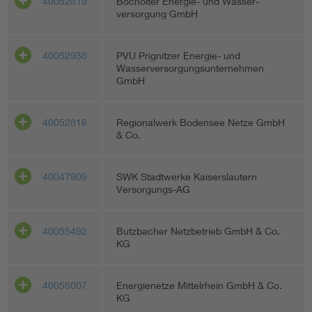
40052819
Bocholter Energie- und Wasser-
versorgung GmbH
40052938
PVU Prignitzer Energie- und
Wasserversorgungsunternehmen
GmbH
40052816
Regionalwerk Bodensee Netze GmbH
& Co.
40047909
SWK Stadtwerke Kaiserslautern
Versorgungs-AG
40055492
Butzbacher Netzbetrieb GmbH & Co.
KG
40055007
Energienetze Mittelrhein GmbH & Co.
KG