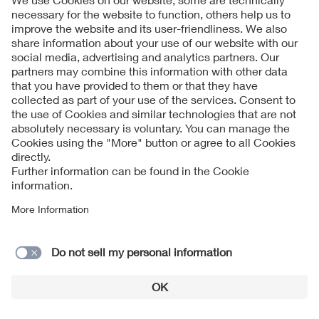
40056177
SWTE Netz GmbH & Co. KG
40049286
WSW Netz GmbH
40056848
Stadtwerke Steinfurt GmbH
40057600
Stadtwerke Buxtehude GmbH
40058612
BS Energy Braunschweiger
40057805
BS Netz Braunschweiger Netz GmbH
40049841
Stadtwerke Lauterbach GmbH