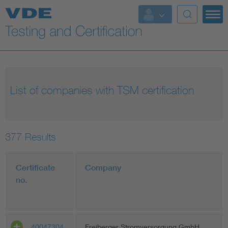
Key Topics
List of companies with TSM certification
377
Results
Certificate
Company
no.
40047304
Freiberger Stromversorgung GmbH