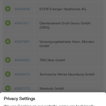
40048639
ESTW Erlanger Stadtwerke AG
40047911
Überlandwerk Groß-Gerau GmbH
(ÜWG)
40047997
Versorgungsbetriebe Hann. Münden
GmbH
40049822
TWS Netz GmbH
40049275
Technische Werke Naumburg GmbH
40047173
Westnetz GmbH
40054856
WerraEnergie GmbH