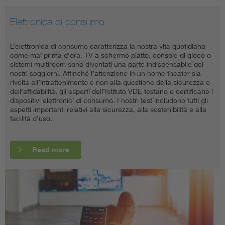
Elettronica di consumo
Elettrodomestici
Utensili elettrici
L’elettronica di consumo caratterizza la nostra vita quotidiana
Oltre al basso consumo energetico e alla maneggevolezza,
Gli utensili elettrici consentono sia agli amanti del fai da te che
come mai prima d’ora. TV a schermo piatto, console di gioco o
anche garantire qualità e sicurezza gioca un ruolo cruciale in
ai professionisti di lavorare senza fatica ed in modo efficiente,
sistemi multiroom sono diventati una parte indispensabile dei
casa. Ciò è importante non solo per ragioni di responsabilità,
ma questo gruppo di prodotti in particolare richiede elevati
nostri soggiorni. Affinché l’attenzione in un home theater sia
ma anche come fattore di immagine e, non ultimo, come
standard di sicurezza. Questo perché il rischio di lesioni è
rivolta all’intrattenimento e non alla questione della sicurezza e
vantaggio competitivo. Dal frigorifero agli spazzolini elettrici, fino
eccezionalmente elevato se i requisiti di sicurezza non vengono
dell’affidabilità, gli esperti dell’Istituto VDE testano e certificano i
al microonde, l’Istituto VDE offre un’ampia gamma di servizi di
implementati o vengono implementati in modo inadeguato.
dispositivi elettronici di consumo. I nostri test includono tutti gli
test e certificazioni per elettrodomestici e assiste produttori e
aspetti importanti relativi alla sicurezza, alla sostenibilità e alla
distributori nelle sfide per entrare in un mercato.
facilità d’uso.
Read more
Read more
Read more