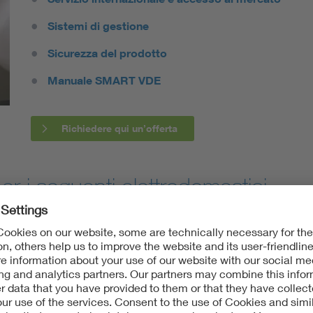
Sistemi di gestione
Sicurezza del prodotto
Manuale SMART VDE
Richiedere qui un’offerta
er i seguenti elettrodomestici
i
rici immessi sul mercato devono soddisfare i requisiti normativi, s
teria di sicurezza, salute e compatibilità elettromagnetica.