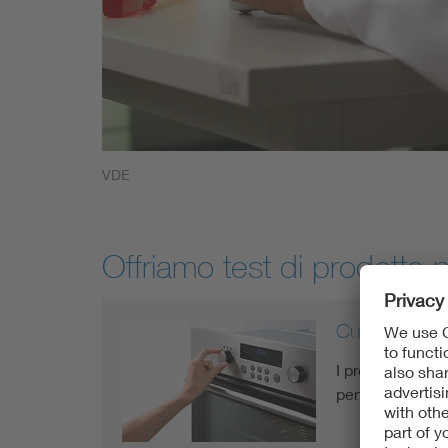
VDE
Offriamo test di prodotto p
Cucine e forn
I prodotti elett
pertinenti in ma