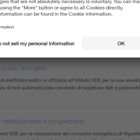
nti
he di utilizzo, le prestazioni e l’efficienza energetica stanno 
tiche della commerciabilità delle cappe aspiranti.
acquare, asciugare
 di elettrodomestici si affidano all’Istituto VDE per la sua eleva
a di test automatizzata consente di registrare dati e parametri 
i raffreddamento e congelamento
i test VDE per la misurazione del consumo energetico di frigorif