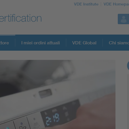
VDE Institute
VDE Homepa
ttore
I miei ordini attuali
VDE Global
Chi siam