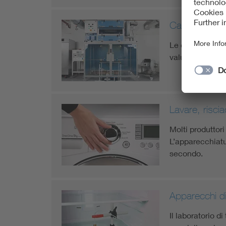
Cappe aspira
Le caratteristic
valutazioni olis
Lavare, risci
Molti produttori
L’apparecchiatur
secondo.
Apparecchi d
Il laboratorio d