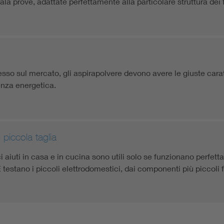
sala prove, adattate perfettamente alla particolare struttura dei fr
so sul mercato, gli aspirapolvere devono avere le giuste caratte
enza energetica.
 piccola taglia
ici aiuti in casa e in cucina sono utili solo se funzionano perfett
E testano i piccoli elettrodomestici, dai componenti più piccoli 