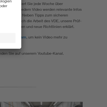
nds“ informiert Sie jede Woche über
 Themen. In jedem Video werden relevante Infos
ndlich erklärt. Neben Tipps zum sicheren
n werden auch die Arbeit des VDE, unsere Prüf-
 sowie Normen und neue Richtlinien erklärt.
und
Instagram
, um kein Video mehr zu
finden Sie auf unserem Youtube-Kanal.