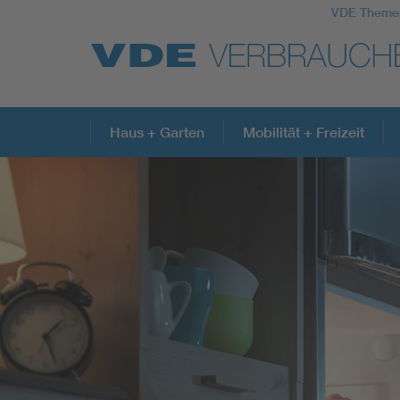
VDE Theme
Top Themen
Haus + Garten
Mobilität + Freizeit
Weitere Themen