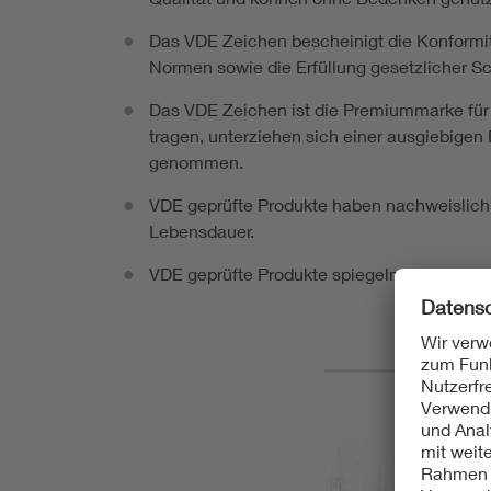
Das VDE Zeichen bescheinigt die Konformit
Normen sowie die Erfüllung gesetzlicher S
Das VDE Zeichen ist die Premiummarke für 
tragen, unterziehen sich einer ausgiebigen 
genommen.
VDE geprüfte Produkte haben nachweislich
Lebensdauer.
VDE geprüfte Produkte spiegeln den jeweils