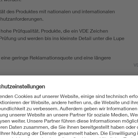
ät des Produktes mit nationalen und internationalen
chutzanforderungen.
hohe Prüfqualität. Produkte, die ein VDE Zeichen
Prüfung und werden bis ins kleinste Detail unter die Lupe
 eine geringe Reklamationsquote und eine längere
V
 aktuellen Stand der Technik wider.
VDE 60 secon