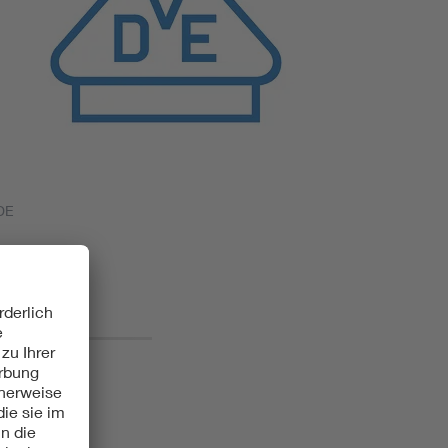
DE
ds