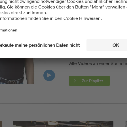
Die VDE Videoreihe „60 seco
verbraucherschutzrelevante
in unter einer Minute verstä
Umgang mit Elektroprodukte
und Zertifizierungsverfahren
Folgen Sie uns auf
LinkedIn
verpassen.
Alle Videos an einer Stelle 
Zur Playlist