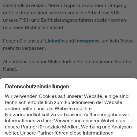
verständlich erklärt. Neben Tipps zum sicheren Umgang
mit Elektroprodukten werden auch die Arbeit des VDE,
unsere Prüf- und Zertifizierungsverfahren sowie Normen
und neue Richtlinien erklärt.
Folgen Sie uns auf
LinkedIn
und
Instagram
, um kein Video
mehr zu verpassen.
Alle Videos an einer Stelle finden Sie auf unserem Youtube-
Kanal.
Zur Playlist
Folgen Sie uns