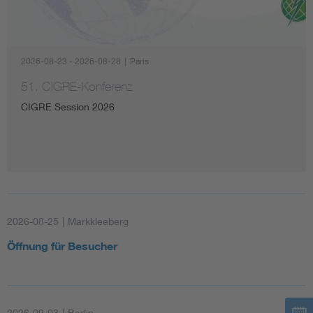
Artificial Intelligence
2026-08-23 - 2026-08-28
|
Paris
Consumer protection
51. CIGRE-Konferenz
Defense
CIGRE Session 2026
Digital Security
2026-08-25
|
Markkleeberg
Öffnung für Besucher
2026-09-03
|
Berlin