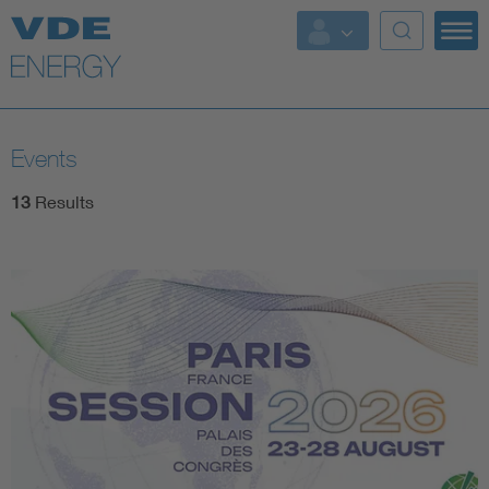
Key Topics
Key Topics
Events
Energy
13
Results
Standardization
AI & Digital Trust
Health
Mobility
More Topics