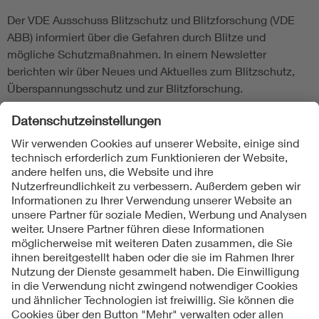
Der VDE Ausschuss Blitzschutz und Blitzforschung (VDE
ABB) informiert über die Gefahren durch Blitze und
mögliche Schutzmaßnahmen. In einem Newsletter
berichten wir über Neues und Aktuelles zum Blitzschutz,
Überspannungsschutz und zur Blitzforschung.
Interessenten können sich für einzelne Themen registrieren
und erhalten dann individuell zusammengestellte
Informationen.
Newsletter Blitzschutz bestellen
Direkter Link:
www.vde.com/blitzschutz-netzwerk