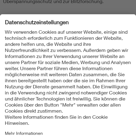
Überspannungsschutz und zur Blitzforschung.
Interessenten können sich für einzelne Themen registrieren
und erhalten dann individuell zusammengestellte
Informationen.
Newsletter Blitzschutz bestellen
Direkter Link:
www.vde.com/blitzschutz-partner
www.vde.com/blitzschutz-links
Kontakt
Impressum
Datenschutzinformationen