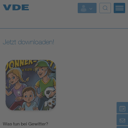
Top Themen
Fokusthemen
Jetzt downloaden!
Energy
AI & Digital Trust
Health
Mobility
Standards
Weitere Themen
Was tun bei Gewitter?