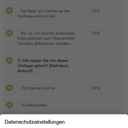
6a) Nein, ich nehme an der
25%
Umfrage anonym teil.
6b) Ja, ich möchte kostenlose
75%
Informationen zum Themenfeld
Gewitter, Blitzschutz erhalten.
7) Wie haben Sie von dieser
Umfrage gehört? [Mehrfach-
Antwort]
7b) Internet-Suche
50%
7c) Newsletter
7d) Hinweis von Freunden /
50%
Bekannten