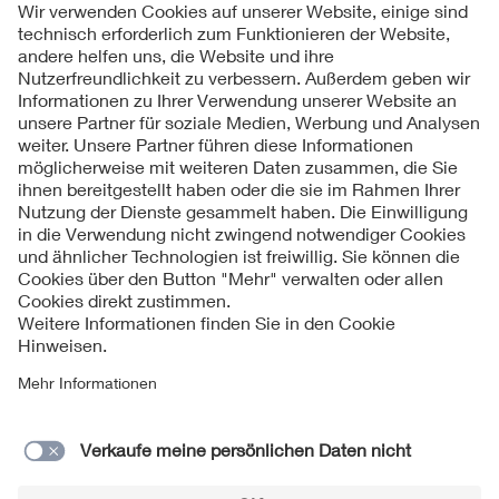
*Die Prozent-Angaben beziehen sich bis auf Frage 1) auf
die Anzahl der Umfrageteilnehmer pro Einrichtung.
Direkter Link:
www.vde.com/umfrage-gewitterunterricht
Kontakt
Impressum
Datenschutzinformationen
Cookie Hinweise
Lieferantenportal