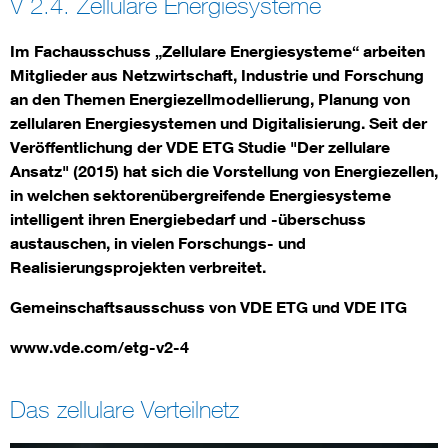
V 2.4. Zellulare Energiesysteme
Energy efficiency
Im Fachausschuss „Zellulare Energiesysteme“ arbeiten
Mitglieder aus Netzwirtschaft, Industrie und Forschung
Energy grids
an den Themen Energiezellmodellierung, Planung von
zellularen Energiesystemen und Digitalisierung. Seit der
Veröffentlichung der VDE ETG Studie "Der zellulare
Energy storage
Ansatz" (2015) hat sich die Vorstellung von Energiezellen,
in welchen sektorenübergreifende Energiesysteme
Renewable energies
intelligent ihren Energiebedarf und -überschuss
austauschen, in vielen Forschungs- und
Kompetenzzentrum Smart Grid
Realisierungsprojekten verbreitet.
Gemeinschaftsausschuss von VDE ETG und VDE ITG
www.vde.com/etg-v2-4
Das zellulare Verteilnetz