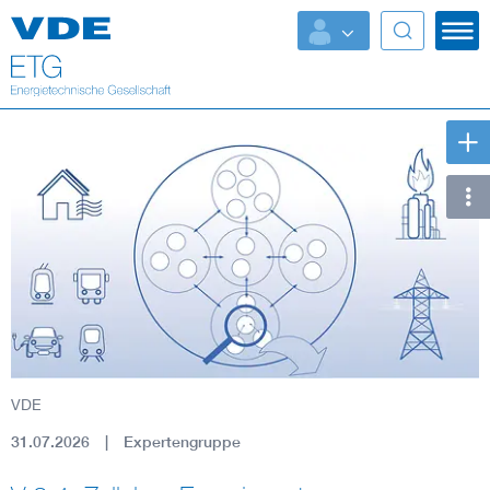
Top Themen
Fokusthemen
Energy
AI & Digital Trust
Health
Mobility
VDE
Standards
31.07.2026
Expertengruppe
Weitere Themen