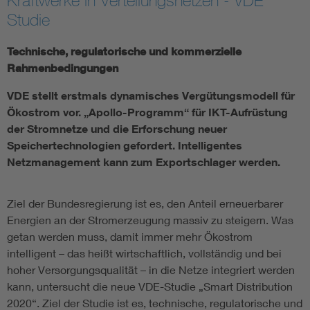
Kraftwerke in Verteilungsnetzen - VDE
Studie
Energy efficiency
Technische, regulatorische und kommerzielle
Energy grids
Rahmenbedingungen
VDE stellt erstmals dynamisches Vergütungsmodell für
Energy storage
Ökostrom vor. „Apollo-Programm“ für IKT-Aufrüstung
der Stromnetze und die Erforschung neuer
Renewable energies
Speichertechnologien gefordert. Intelligentes
Netzmanagement kann zum Exportschlager werden.
Kompetenzzentrum Smart Grid
Ziel der Bundesregierung ist es, den Anteil erneuerbarer
Energien an der Stromerzeugung massiv zu steigern. Was
getan werden muss, damit immer mehr Ökostrom
intelligent – das heißt wirtschaftlich, vollständig und bei
hoher Versorgungsqualität – in die Netze integriert werden
kann, untersucht die neue VDE-Studie „Smart Distribution
2020“. Ziel der Studie ist es, technische, regulatorische und