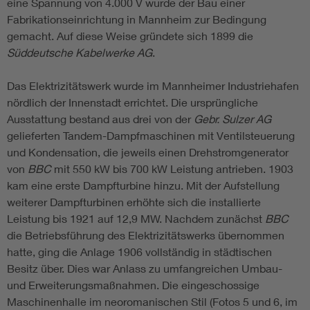
eine Spannung von 4.000 V wurde der Bau einer
Fabrikationseinrichtung in Mannheim zur Bedingung
gemacht. Auf diese Weise gründete sich 1899 die
Süddeutsche Kabelwerke AG
.
Das Elektrizitätswerk wurde im Mannheimer Industriehafen
nördlich der Innenstadt errichtet. Die ursprüngliche
Ausstattung bestand aus drei von der
Gebr. Sulzer AG
gelieferten Tandem-Dampfmaschinen mit Ventilsteuerung
und Kondensation, die jeweils einen Drehstromgenerator
von
BBC
mit 550 kW bis 700 kW Leistung antrieben. 1903
kam eine erste Dampfturbine hinzu. Mit der Aufstellung
weiterer Dampfturbinen erhöhte sich die installierte
Leistung bis 1921 auf 12,9 MW. Nachdem zunächst
BBC
die Betriebsführung des Elektrizitätswerks übernommen
hatte, ging die Anlage 1906 vollständig in städtischen
Besitz über. Dies war Anlass zu umfangreichen Umbau-
und Erweiterungsmaßnahmen. Die eingeschossige
Maschinenhalle im neoromanischen Stil (Fotos 5 und 6, im