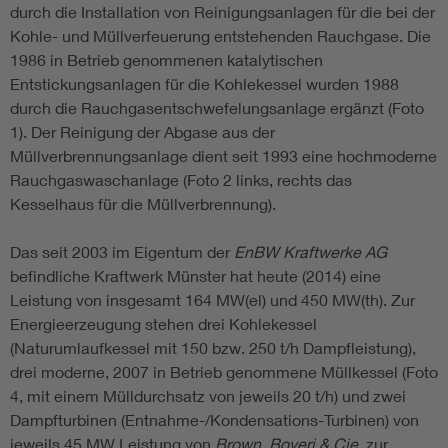
durch die Installation von Reinigungsanlagen für die bei der
Kohle- und Müllverfeuerung entstehenden Rauchgase. Die
1986 in Betrieb genommenen katalytischen
Entstickungsanlagen für die Kohlekessel wurden 1988
durch die Rauchgasentschwefelungsanlage ergänzt (Foto
1). Der Reinigung der Abgase aus der
Müllverbrennungsanlage dient seit 1993 eine hochmoderne
Rauchgaswaschanlage (Foto 2 links, rechts das
Kesselhaus für die Müllverbrennung).
Das seit 2003 im Eigentum der
EnBW Kraftwerke AG
befindliche Kraftwerk Münster hat heute (2014) eine
Leistung von insgesamt 164 MW(el) und 450 MW(th). Zur
Energieerzeugung stehen drei Kohlekessel
(Naturumlaufkessel mit 150 bzw. 250 t/h Dampfleistung),
drei moderne, 2007 in Betrieb genommene Müllkessel (Foto
4, mit einem Mülldurchsatz von jeweils 20 t/h) und zwei
Dampfturbinen (Entnahme-/Kondensations-Turbinen) von
jeweils 45 MW Leistung von
Brown, Boveri & Cie.
zur