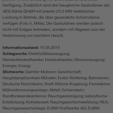
Verfügung. Zusätzlich sind drei baugleiche Gasturbinen der
AEG Kanis GmbH
mit jeweils 23,3 MW elektrischer
Leistung in Betrieb, die über gesonderte Schornsteine
verfügen (Foto 5, Mitte). Die Gasturbinen werden jedoch
nicht mit Erdgas betrieben, sondern mit Abgasen aus der
Verbrennung von leichtem Heizöl.
Informationsstand:
15.05.2015
Schlagworte:
Elektrizitätserzeugung;
Steinkohlenkraftwerke; Heizkraftwerke; Stromerzeugung;
Energie; Energy
Stichworte:
Daimler-Motoren-Gesellschaft;
Hauptdampfzentrale Münster; Erster Weltkrieg; Bahnstrom;
Deutsche Reichsbahn; Kraft-Wärme-Kopplung; Fernwärme;
Müllverbrennungsanlage; Abfall; Schornstein;
Rundfunksendeantenne; Rauchgasreinigung; katalytische
Entstickung; Kohlekessel; Rauchgasentschwefelung; REA;
Rauchgaswaschanlage; EnBW Kraftwerke AG; EnBW;