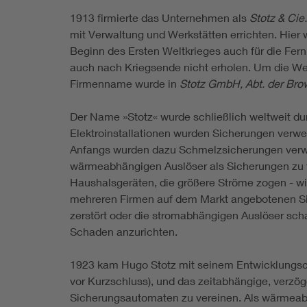
1913 firmierte das Unternehmen als
Stotz & Cie
mit Verwaltung und Werkstätten errichten. Hier 
Beginn des Ersten Weltkrieges auch für die Fern
auch nach Kriegsende nicht erholen. Um die W
Firmenname wurde in
Stotz GmbH, Abt. der Br
Der Name »Stotz« wurde schließlich weltweit dur
Elektroinstallationen wurden Sicherungen verw
Anfangs wurden dazu Schmelzsicherungen verwen
wärmeabhängigen Auslöser als Sicherungen zu 
Haushalsgeräten, die größere Ströme zogen - w
mehreren Firmen auf dem Markt angebotenen Si
zerstört oder die stromabhängigen Auslöser scha
Schaden anzurichten.
1923 kam Hugo Stotz mit seinem Entwicklungsch
vor Kurzschluss), und das zeitabhängige, verzö
Sicherungsautomaten zu vereinen. Als wärmeabh