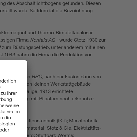
ng des Abschaltlichtbogens gefunden. Diesen
rteilt wurde. Seitdem ist die Bezeichnung
ektromagnet und Thermo-Bimetallauslöser
ässigen Firma
Kontakt AG
- wurde Stotz 1930 zur
H
zum Rüstungsbetrieb, unter anderem mit einen
st 1943 nahm die Firma die Produktion von
 weiterhin von
BBC,
nach der Fusion dann von
richteten vielen kleinen Werkstattgebäude
st das ehemalige, 1913 errichtete
ngliederung mit Pilastern noch erkennbar.
und Kommunikationstechnik (IKT); Messtechnik
tallationsmaterial; Stotz & Cie. Elektrizitäts-
uhe; Heidelberg; Stuttgart; Worms;