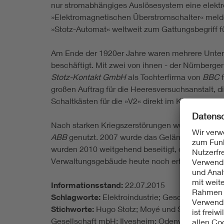
nur stromabhängiges Auslösesystem eine elekt
»Elektromagnetischen Überstromschalter« meldet
»Stotz-Automat« weltweit zum Gattungsbegriff f
Am Ende der 1920er Jahre waren mehrere Unter
beschäftigt. Mit zwei von ihnen - der Nürnberge
Stotz-Kontakt GmbH
als Tochterfirma von
BBC
f
großen Auftrag für die Heeresversuchsanstalt, 
Schaltkästen für die »V2« direkt im KZ Buchenwa
Nach starken Kriegszerstörungen wurden die We
ABB
genutzt. 2007 wurde das Gelände an die Fr
wurden 2010 weitgehend beseitigt, das Gelände t
Verwaltungsgebäude heute noch erhalten und an
Informationsstand:
22.07.2015
Schlagworte:
Elektroindustrie; Geschichte der
Stichworte:
Hugo Stotz; Moyé und Stotz, Gürtler
Gesellschaft mbH; Ilvesheim; Odenwald; Lichtrek