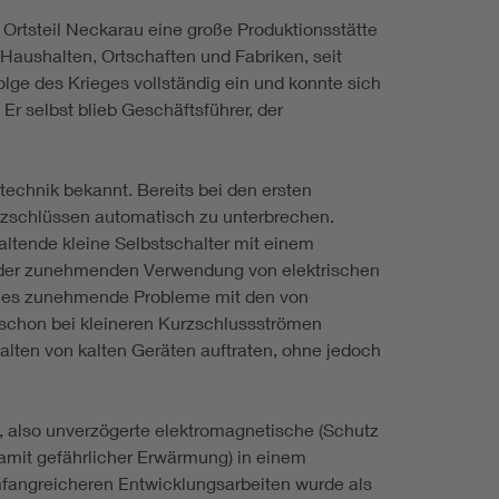
Ortsteil Neckarau eine große Produktionsstätte
 Haushalten, Ortschaften und Fabriken, seit
lge des Krieges vollständig ein und konnte sich
Er selbst blieb Geschäftsführer, der
technik bekannt. Bereits bei den ersten
rzschlüssen automatisch zu unterbrechen.
ltende kleine Selbstschalter mit einem
 der zunehmenden Verwendung von elektrischen
ab es zunehmende Probleme mit den von
chon bei kleineren Kurzschlussströmen
alten von kalten Geräten auftraten, ohne jedoch
 also unverzögerte elektromagnetische (Schutz
amit gefährlicher Erwärmung) in einem
mfangreicheren Entwicklungsarbeiten wurde als