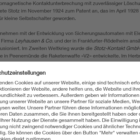
romagnetische Kontaktunterbrechung mit zuverlässiger Löschu
e Stotz im November 1924 zum Patent an, das im April 1928 e
ür kleine Selbstschalter geworden.
nehmen mit der Entwicklung von Sicherungsautomaten mit El
r Firma
Leyhausen & Co.
und der in Frankfurter-Rödelheim ans
usioniert. Im Zweiten Weltkrieg wurde die
Stotz-Kontakt Gmb
die in Peenemünde die Raketenwaffe »V2« entwickelte. Im Herb
ld auf.
rksanlagen nach dem Krieg vereinfacht wieder aufgebaut und
ankfurter
Wisag-Gruppe
verkauft. Die als Nachkriegsbauten er
eilweise verkauft bzw. neu bebaut. In stark veränderter Form i
hand des Erdgeschosses mit Sandsteinsockel und der Fassade
 Elektro- und Informationstechnik; Automation; Informations- 
ei und Posamente, Vertretung der Maschinenfabrik Esslingen; Ins
lame; Leuchtreklame; Patent; Niederlassung; Freiburg; Karlsr