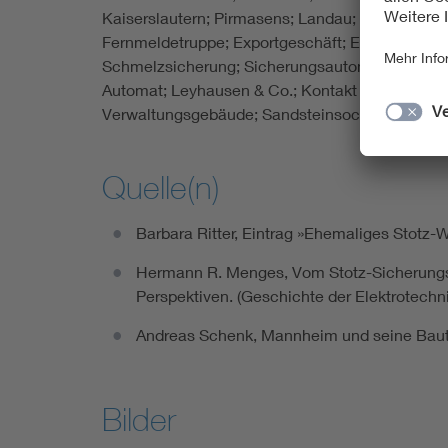
Kaiserslautern; Pirmasens; Landau; Schlettstadt
Fernmeldetruppe; Exportgeschäft; Erster Weltkr
Schmelzsicherung; Sicherungsautomat; elektris
Automat; Leyhausen & Co.; Kontakt AG; Stotz-
Verwaltungsgebäude; Sandsteinsockel; Wander
Quelle(n)
Barbara Ritter, Eintrag »Ehemaliges Stotz
Hermann R. Menges, Vom Stotz-Sicherungsau
Perspektiven. (Geschichte der Elektrotechni
Andreas Schenk, Mannheim und seine Bauten
Bilder