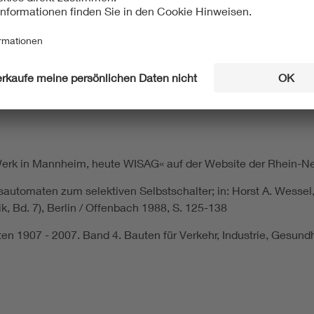
; Brown, Boveri & Cie. AG; BBC; Stotz & Cie. – Fabrik elektris
ieg; Stotz GmbH, Abt. der Brown, Boveri & Cie. AG, Mannheim-
che Haushalsgeräte; Heinrich Schachtner; Thermo-Bimetall; El
Kontakt GmbH; Rüstungsbetrieb; Heeresversuchsanstalt Peen
buchstaben;
-Werk in Mannheim, heute WISAG« auf der Website der Rhein-Ne
tomaten zum selektiven Selbstschalter; in: Horst A. Wessel, E
k, Bd. 7), Berlin / Offenbach 1988, S. 125-138
 1907 - 2007. Band 4. Bauten für Verkehr, Industrie, Gesund