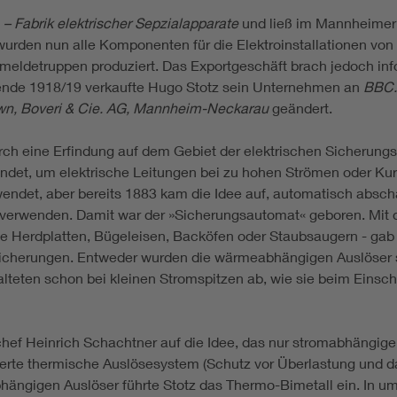
. – Fabrik elektrischer Sepzialapparate
und ließ im Mannheimer 
wurden nun alle Komponenten für die Elektroinstallationen von
meldetruppen produziert. Das Exportgeschäft brach jedoch info
ende 1918/19 verkaufte Hugo Stotz sein Unternehmen an
BBC.
own, Boveri & Cie. AG, Mannheim-Neckarau
geändert.
ch eine Erfindung auf dem Gebiet der elektrischen Sicherungs
endet, um elektrische Leitungen bei zu hohen Strömen oder Ku
det, aber bereits 1883 kam die Idee auf, automatisch abscha
verwenden. Damit war der »Sicherungsautomat« geboren. Mit
ie Herdplatten, Bügeleisen, Backöfen oder Staubsaugern - g
cherungen. Entweder wurden die wärmeabhängigen Auslöser s
lteten schon bei kleinen Stromspitzen ab, wie sie beim Einsch
ef Heinrich Schachtner auf die Idee, das nur stromabhängige,
gerte thermische Auslösesystem (Schutz vor Überlastung und d
ängigen Auslöser führte Stotz das Thermo-Bimetall ein. In u