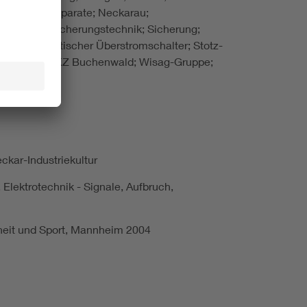
cher Sepzialapparate; Neckarau;
Neckarau; Sicherungstechnik; Sicherung;
ektromagnetischer Überstromschalter; Stotz-
emünde; V2; KZ Buchenwald; Wisag-Gruppe;
ckar-Industriekultur
lektrotechnik - Signale, Aufbruch,
heit und Sport, Mannheim 2004