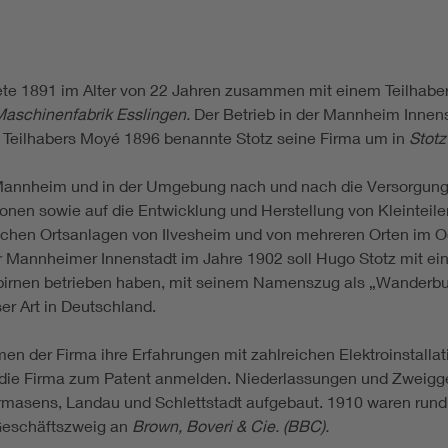
te 1891 im Alter von 22 Jahren zusammen mit einem Teilhabe
Maschinenfabrik Esslingen.
Der Betrieb in der Mannheim Innenst
s Teilhabers Moyé 1896 benannte Stotz seine Firma um in
Stotz
Mannheim und in der Umgebung nach und nach die Versorgung m
lationen sowie auf die Entwicklung und Herstellung von Kleinte
schen Ortsanlagen von Ilvesheim und von mehreren Orten im 
r Mannheimer Innenstadt im Jahre 1902 soll Hugo Stotz mit ei
hbirnen betrieben haben, mit seinem Namenszug als „Wanderbu
er Art in Deutschland.
men der Firma ihre Erfahrungen mit zahlreichen Elektroinstalla
 die Firma zum Patent anmelden. Niederlassungen und Zweigge
irmasens, Landau und Schlettstadt aufgebaut. 1910 waren rund 
 Geschäftszweig an
Brown, Boveri & Cie. (BBC).