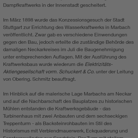
Dampfkraftwerks in der Innenstadt gescheitert.
Im März 1898 wurde das Konzessionsgesuch der Stadt
Stuttgart zur Errichtung des Wasserkraftwerks in Marbach
veröffentlicht. Zwar gab es verschiedene Einwendungen
gegen den Bau, jedoch erteilte die zuständige Behörde des
damaligen Neckarkreises im Juli die Baugenehmigung
unter entsprechenden Auflagen. Mit der Ausführung des
Kraftwerksbaus wurde wiederum die
Elektrizitäts-
Aktiengesellschaft vorm. Schuckert & Co.
unter der Leitung
von Obering. Schmitz beauftragt.
Im Hinblick auf die malerische Lage Marbachs am Neckar
und auf die Nachbarschaft des Bauplatzes zu historischen
Mühlen entstanden die Kraftwerksgebäude - das
Turbinenhaus mit zwei Anbauten und dem sechseckigen
Treppenturm - als Backsteinrohbauten im Stil des
Historismus mit Verblendmauerwerk, Eckquaderung und
Fenstergewänden aus Sandstein. Der Turm mit steilem