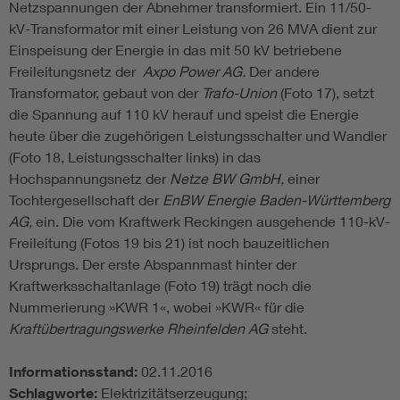
Netzspannungen der Abnehmer transformiert. Ein 11/50-
kV-Transformator mit einer Leistung von 26 MVA dient zur
Einspeisung der Energie in das mit 50 kV betriebene
Freileitungsnetz der
Axpo Power AG.
Der andere
Transformator, gebaut von der
Trafo-Union
(Foto 17), setzt
die Spannung auf 110 kV herauf und speist die Energie
heute über die zugehörigen Leistungsschalter und Wandler
(Foto 18, Leistungsschalter links) in das
Hochspannungsnetz der
Netze BW GmbH,
einer
Tochtergesellschaft der
EnBW Energie Baden-Württemberg
AG,
ein. Die vom Kraftwerk Reckingen ausgehende 110-kV-
Freileitung (Fotos 19 bis 21) ist noch bauzeitlichen
Ursprungs. Der erste Abspannmast hinter der
Kraftwerksschaltanlage (Foto 19) trägt noch die
Nummerierung »KWR 1«, wobei »KWR« für die
Kraftübertragungswerke Rheinfelden AG
steht.
Informationsstand:
02.11.2016
Schlagworte:
Elektrizitätserzeugung;