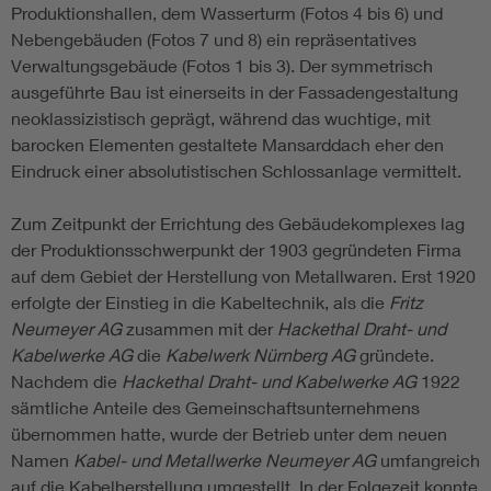
Produktionshallen, dem Wasserturm (Fotos 4 bis 6) und
Nebengebäuden (Fotos 7 und 8) ein repräsentatives
Verwaltungsgebäude (Fotos 1 bis 3). Der symmetrisch
ausgeführte Bau ist einerseits in der Fassadengestaltung
neoklassizistisch geprägt, während das wuchtige, mit
barocken Elementen gestaltete Mansarddach eher den
Eindruck einer absolutistischen Schlossanlage vermittelt.
Zum Zeitpunkt der Errichtung des Gebäudekomplexes lag
der Produktionsschwerpunkt der 1903 gegründeten Firma
auf dem Gebiet der Herstellung von Metallwaren. Erst 1920
erfolgte der Einstieg in die Kabeltechnik, als die
Fritz
Neumeyer AG
zusammen mit der
Hackethal Draht- und
Kabelwerke AG
die
Kabelwerk Nürnberg AG
gründete.
Nachdem die
Hackethal Draht- und Kabelwerke AG
1922
sämtliche Anteile des Gemeinschaftsunternehmens
übernommen hatte, wurde der Betrieb unter dem neuen
Namen
Kabel- und Metallwerke Neumeyer AG
umfangreich
auf die Kabelherstellung umgestellt. In der Folgezeit konnte