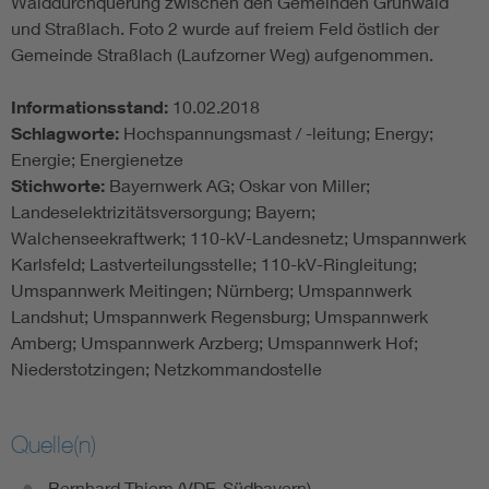
Walddurchquerung zwischen den Gemeinden Grünwald
und Straßlach. Foto 2 wurde auf freiem Feld östlich der
Gemeinde Straßlach (Laufzorner Weg) aufgenommen.
Informationsstand:
10.02.2018
Schlagworte:
Hochspannungsmast / -leitung; Energy;
Energie; Energienetze
Stichworte:
Bayernwerk AG; Oskar von Miller;
Landeselektrizitätsversorgung; Bayern;
Walchenseekraftwerk; 110-kV-Landesnetz; Umspannwerk
Karlsfeld; Lastverteilungsstelle; 110-kV-Ringleitung;
Umspannwerk Meitingen; Nürnberg; Umspannwerk
Landshut; Umspannwerk Regensburg; Umspannwerk
Amberg; Umspannwerk Arzberg; Umspannwerk Hof;
Niederstotzingen; Netzkommandostelle
Quelle(n)
Bernhard Thiem (VDE-Südbayern)