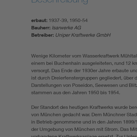
erbaut:
1937-39, 1950-54
Bauherr:
Isarwerke AG
Betreiber:
Uniper Kraftwerke GmbH
Wenige Kilometer vom Wasserkraftwerk Mühltal e
einem bei Buchenhain ausgeleiteten, rund 12 k
versorgt. Das Ende der 1930er Jahre erbaute u
ist durch Dreierfenstergruppen gegliedert, über
Darstellungen von Poseidon, Seewesen und Blitz
stammen aus den Jahren 1950 bis 1954.
Der Standort des heutigen Kraftwerks wurde ber
von München gedacht war. Dem Münchner Stadtra
in Betrieb genommene und in den Jahren 1899/1
der Umgebung von München mit Strom. Das Mitte
vorhandene Kraftwerksanlage ersetzt. Zur Unte