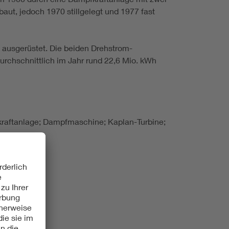
ut, jedoch 1970 stillgelegt und 1977 fast
ausgerüstet. Die beiden Drehstrom-
urchschnittlich im Jahr rund 22,6 Mio. kWh
kraftanlage; Dampfmaschine; Kaplan-Turbine;