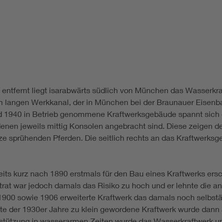
ntfernt liegt isarabwärts südlich von München das Wasserkraf
m langen Werkkanal, der in München bei der Braunauer Eisenba
nd 1940 in Betrieb genommene Kraftwerksgebäude spannt sich 
 denen jeweils mittig Konsolen angebracht sind. Diese zeigen d
e sprühenden Pferden. Die seitlich rechts an das Kraftwerks
eits kurz nach 1890 erstmals für den Bau eines Kraftwerks ers
t war jedoch damals das Risiko zu hoch und er lehnte die an
900 sowie 1906 erweiterte Kraftwerk das damals noch selbst
 der 1930er Jahre zu klein gewordene Kraftwerk wurde dann 
rstützung in wasserarmen Zeiten wurde das Wasserkraftwerk u