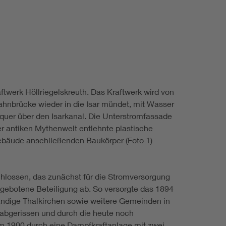
twerk Höllriegelskreuth. Das Kraftwerk wird von
hnbrücke wieder in die Isar mündet, mit Wasser
quer über den Isarkanal. Die Unterstromfassade
er antiken Mythenwelt entlehnte plastische
gebäude anschließenden Baukörper (Foto 1)
chlossen, das zunächst für die Stromversorgung
gebotene Beteiligung ab. So versorgte das 1894
ändige Thalkirchen sowie weitere Gemeinden in
abgerissen und durch die heute noch
m 1900 durch eine Dampfkraftanlage mit zwei