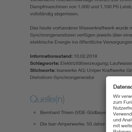
Dampfmaschinen von 1.000 und 1.100 PS Leistun
vollständig abgerissen.
Das heute vorhandene Wasserkraftwerk wurde mi
Synchrongeneratoren verfügen jeweils über eine 
elektrische Energie ins öffentliche Versorgungsn
Informationsstand:
10.02.2018
Schlagworte:
Elektrizitätserzeugung; Laufwass
Stichworte:
Isarwerke AG; Uniper Kraftwerke G
Drehstrom-Synchrongenerator
Quelle(n)
Bernhard Thiem (VDE-Südbayern)
Die Isar-Amperwerke. 50 Jahre im Dienste 