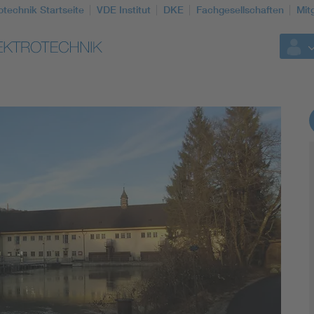
otechnik Startseite
VDE Institut
DKE
Fachgesellschaften
Mit