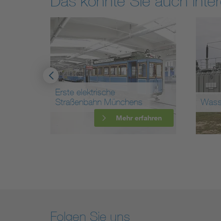
Das könnte Sie auch inter
Erste elektrische
Straßenbahn Münchens
Wass
ahren
Mehr erfahren
Folgen Sie uns