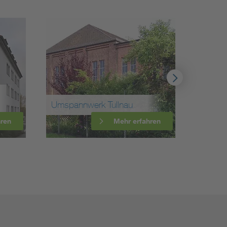
Kathre
Umspannwerk Tullnau
GmbH
hren
Mehr erfahren