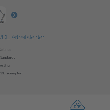
VDE Arbeitsfelder
Science
Standards
Testing
VDE Young Net