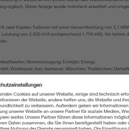
g ergänzt. Diese Anlage wurde mehrfach erweitert und umgeba
t zwei Kaplan-Turbinen mit einer Gesamtleistung von 3,1 MW 
Leistung von 2.500 kVA (entsprechend 1.750 kW). Sie liefern d
etz.
erkraftwerke; Stromerzeugung; Energie; Energy
mbH; Werkkanal; Isar; Isarkanal; München; Thalkirchen; Dampf
der oberbayerischen Stromversorgung 1908 - 1958, o.O. 1958