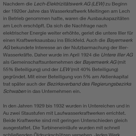
Nachdem die
Lech-Elektrizitätswerk AG (LEW)
zu Beginn
der 1920er Jahre das Wasserkraftwerk Meitingen am Lech
in Betrieb genommen hatte, waren die Ausbaukapazitäten
am Lech erschöpft. Da sich die Nachfrage nach
elektrischer Energie weiter erhöhte, geriet die untere Iller für
einen Kraftwerksausbau ins Blickfeld. Auch die
Bayernwerk
AG
bekundete Interesse an der Nutzbarmachung der Iller-
Wasserkräfte. Daher wurde im April 1924 die
Untere Iller AG
als Gemeinschaftsunternehmen der
Bayernwerk AG
(mit
55% Beteiligung) und der
LEW
(mit 40% Beteiligung)
gegründet. Mit einer Beteiligung von 5% am Aktienkapital
trat später auch der
Bezirksverband des Regierungsbezirks
Schwaben
in das Unternehmen ein.
In den Jahren 1929 bis 1932 wurden in Untereichen und in
Au zwei Staustufen mit Laufwasserkraftwerken errichtet.
Beide Kraftwerke sind mit geringen Unterschieden gleich
ausgestattet. Die Turbineneinläufe wurden mit schnell
schließenden Öldruckschützen versehen. Jedes Werk