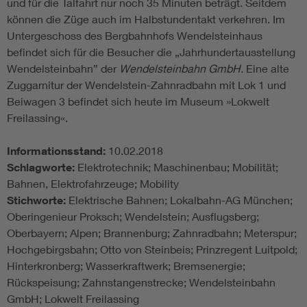
und für die Talfahrt nur noch 35 Minuten beträgt. Seitdem
können die Züge auch im Halbstundentakt verkehren. Im
Untergeschoss des Bergbahnhofs Wendelsteinhaus
befindet sich für die Besucher die „Jahrhundertausstellung
Wendelsteinbahn” der
Wendelsteinbahn GmbH.
Eine alte
Zuggarnitur der Wendelstein-Zahnradbahn mit Lok 1 und
Beiwagen 3 befindet sich heute im Museum »Lokwelt
Freilassing«.
Informationsstand:
10.02.2018
Schlagworte:
Elektrotechnik; Maschinenbau; Mobilität;
Bahnen, Elektrofahrzeuge; Mobility
Stichworte:
Elektrische Bahnen; Lokalbahn-AG München;
Oberingenieur Proksch; Wendelstein; Ausflugsberg;
Oberbayern; Alpen; Brannenburg; Zahnradbahn; Meterspur;
Hochgebirgsbahn; Otto von Steinbeis; Prinzregent Luitpold;
Hinterkronberg; Wasserkraftwerk; Bremsenergie;
Rückspeisung; Zahnstangenstrecke; Wendelsteinbahn
GmbH; Lokwelt Freilassing