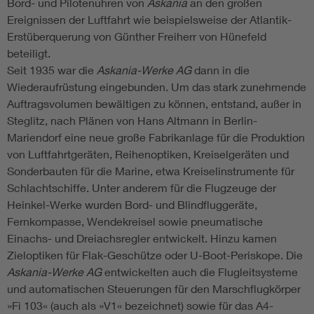
Bord- und Pilotenuhren von
Askania
an den großen
Ereignissen der Luftfahrt wie beispielsweise der Atlantik-
Erstüberquerung von Günther Freiherr von Hünefeld
beteiligt.
Seit 1935 war die
Askania-Werke AG
dann in die
Wiederaufrüstung eingebunden. Um das stark zunehmende
Auftragsvolumen bewältigen zu können, entstand, außer in
Steglitz, nach Plänen von Hans Altmann in Berlin-
Mariendorf eine neue große Fabrikanlage für die Produktion
von Luftfahrtgeräten, Reihenoptiken, Kreiselgeräten und
Sonderbauten für die Marine, etwa Kreiselinstrumente für
Schlachtschiffe. Unter anderem für die Flugzeuge der
Heinkel-Werke wurden Bord- und Blindfluggeräte,
Fernkompasse, Wendekreisel sowie pneumatische
Einachs- und Dreiachsregler entwickelt. Hinzu kamen
Zieloptiken für Flak-Geschütze oder U-Boot-Periskope. Die
Askania-Werke AG
entwickelten auch die Flugleitsysteme
und automatischen Steuerungen für den Marschflugkörper
»Fi 103« (auch als »V1« bezeichnet) sowie für das A4-