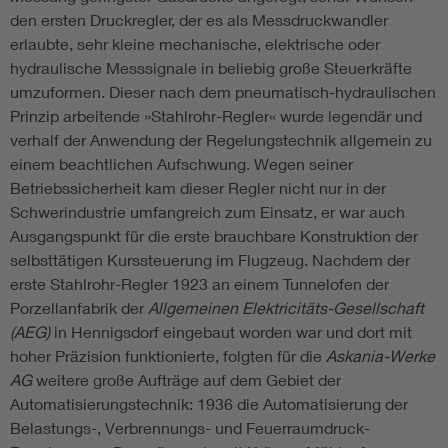
den ersten Druckregler, der es als Messdruckwandler
erlaubte, sehr kleine mechanische, elektrische oder
hydraulische Messsignale in beliebig große Steuerkräfte
umzuformen. Dieser nach dem pneumatisch-hydraulischen
Prinzip arbeitende »Stahlrohr-Regler« wurde legendär und
verhalf der Anwendung der Regelungstechnik allgemein zu
einem beachtlichen Aufschwung. Wegen seiner
Betriebssicherheit kam dieser Regler nicht nur in der
Schwerindustrie umfangreich zum Einsatz, er war auch
Ausgangspunkt für die erste brauchbare Konstruktion der
selbsttätigen Kurssteuerung im Flugzeug. Nachdem der
erste Stahlrohr-Regler 1923 an einem Tunnelofen der
Porzellanfabrik der
Allgemeinen Elektricitäts-Gesellschaft
(AEG)
in Hennigsdorf eingebaut worden war und dort mit
hoher Präzision funktionierte, folgten für die
Askania-Werke
AG
weitere große Aufträge auf dem Gebiet der
Automatisierungstechnik: 1936 die Automatisierung der
Belastungs-, Verbrennungs- und Feuerraumdruck-