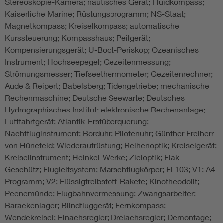
Stereoskopie-Kamera; nautisches Gerät; Fluidkompass;
Kaiserliche Marine; Rüstungsprogramm; NS-Staat;
Magnetkompass; Kreiselkompass; automatische
Kurssteuerung; Kompasshaus; Peilgerät;
Kompensierungsgerät; U-Boot-Periskop; Ozeanisches
Instrument; Hochseepegel; Gezeitenmessung;
Strömungsmesser; Tiefseethermometer; Gezeitenrechner;
Aude & Reipert; Babelsberg; Tidengetriebe; mechanische
Rechenmaschine; Deutsche Seewarte; Deutsches
Hydrographisches Institut; elektronische Rechenanlage;
Luftfahrtgerät; Atlantik-Erstüberquerung;
Nachtfluginstrument; Borduhr; Pilotenuhr; Günther Freiherr
von Hünefeld; Wiederaufrüstung; Reihenoptik; Kreiselgerät;
Kreiselinstrument; Heinkel-Werke; Zieloptik; Flak-
Geschütz; Flugleitsystem; Marschflugkörper; Fi 103; V1; A4-
Programm; V2; Flüssigtreibstoff-Rakete; Kinotheodolit;
Peenemünde; Flugbahnvermessung; Zwangsarbeiter;
Barackenlager; Blindfluggerät; Fernkompass;
Wendekreisel; Einachsregler; Dreiachsregler; Demontage;