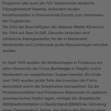
Programm (die auch als »V2« bezeichnete deutsche
Flüssigtreibstoff-Rakete). Außerdem fanden
Kinotheodoliten in Peenemünde Einsatz zum Vermessen
der Flugbahnen.
Die Zahl der Beschäftigten der
Askania-Werke AG
wuchs
bis 1944 auf über 24.000. Darunter befanden sich
zahlreiche Zwangsarbeiter, für die in Mariendorf,
Marienfelde und Lichtenrade große Barackenlager errichtet
wurden.
Im April 1945 wurden die Werksanlagen in Friedenau am
alten Stammsitz der Firma
Bamberger,
in Steglitz und in
Mariendorf von sowjetischen Truppen besetzt. Bis Ende
Juni 1945 wurden große Teile des Inventars der Firma
demontiert und in die Sowjetunion transportiert. Da die
Produktionsstätten laut Potsdamer Abkommen im späteren
amerikanischen Sektor lagen, verfügte die
Sowjetische
Militäradministration in Deutschland (SMAD)
die Gründung
eines Zweigwerks in Teltow, das dort in den Räumen einer