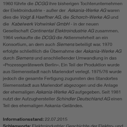
1960 führte die
DCGG
ihre bisherigen Tochterunternehmen
der Elektroindustrie - außer der
Askania-Werke AG
waren
dies die
Voigt & Haeffner AG
, die
Schorch-Werke AG
und
die
Kabelwerk Vohwinkel GmbH
- in der neuen
Gesellschaft
Continental Elektroindustrie AG
zusammen.
1964 verkaufte die
DCGG
die Aktienmehrheit an ein
Konsortium, an dem auch
Siemens
beteiligt war. 1970
erfolgte schließlich die Übernahme der
Askania-Werke AG
durch
Siemens
und anschließender Umwandlung in das
»Prozessgerätewerk Berlin«. Ein Teil der Produktion wurde
aus Siemensstadt nach Mariendorf verlegt. 1975/76 wurde
jedoch die gesamte Fertigung zugunsten des Standortes
Siemensstadt aus Mariendorf abgezogen und die Anlage
der ehemaligen
Askania-Werke AG
aufgegeben. Seit 1981
nutzt der Aufzughersteller
Schindler Deutschland AG
einen
Teil des ehemaligen Askania-Geländes.
Informationsstand:
22.07.2015
Schlagworte:
Elektroindustrie; Geschichte der Elektro- und