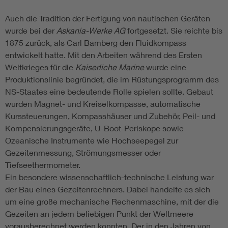
Auch die Tradition der Fertigung von nautischen Geräten
wurde bei der
Askania-Werke AG
fortgesetzt. Sie reichte bis
1875 zurück, als Carl Bamberg den Fluidkompass
entwickelt hatte. Mit den Arbeiten während des Ersten
Weltkrieges für die
Kaiserliche Marine
wurde eine
Produktionslinie begründet, die im Rüstungsprogramm des
NS-Staates eine bedeutende Rolle spielen sollte. Gebaut
wurden Magnet- und Kreiselkompasse, automatische
Kurssteuerungen, Kompasshäuser und Zubehör, Peil- und
Kompensierungsgeräte, U-Boot-Periskope sowie
Ozeanische Instrumente wie Hochseepegel zur
Gezeitenmessung, Strömungsmesser oder
Tiefseethermometer.
Ein besondere wissenschaftlich-technische Leistung war
der Bau eines Gezeitenrechners. Dabei handelte es sich
um eine große mechanische Rechenmaschine, mit der die
Gezeiten an jedem beliebigen Punkt der Weltmeere
vorausberechnet werden konnten. Der in den Jahren von