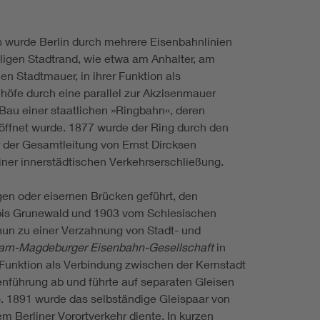
 wurde Berlin durch mehrere Eisenbahnlinien
igen Stadtrand, wie etwa am Anhalter, am
 Stadtmauer, in ihrer Funktion als
höfe durch eine parallel zur Akzisenmauer
 Bau einer staatlichen »Ringbahn«, deren
röffnet wurde. 1877 wurde der Ring durch den
 der Gesamtleitung von Ernst Dircksen
iner innerstädtischen Verkehrserschließung.
gen oder eisernen Brücken geführt, den
 bis Grunewald und 1903 vom Schlesischen
nun zu einer Verzahnung von Stadt- und
am-Magdeburger Eisenbahn-Gesellschaft
in
Funktion als Verbindung zwischen der Kernstadt
nführung ab und führte auf separaten Gleisen
. 1891 wurde das selbständige Gleispaar von
em Berliner Vorortverkehr diente. In kurzen