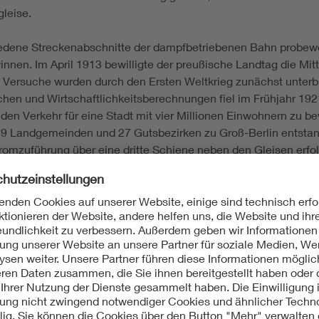
gleise.
dene Streckenabschnitte der dampfbetriebenen Bahn probeweise
en. Im April 1913 bewilligte der preußische Landtag die Mitte
Die Versuche wurden durch den Ersten Weltkrieg zunächst unte
 und Wirtschaftlichkeitsberechnungen fiel im Frühjahr 1921 
 den Verkehr für eine Stadt mit vier Millionen Einwohnern zu b
 Landgemeinden und 27 Gutsbezirken zu Groß-Berlin entstand.
zuführung über eine dritte Schiene neben den Gleisen erfolgte
iht. Das Datum gilt als »Geburtsstunde« der Berliner S-Bahn. 
ärz 1927 die Strecke bis Hennigsdorf und Velten. Im Juli 1926
hende Elektrifizierung der Stadt-, Ring- und Vorortbahn-Stre
rkehrs aufgeholt werden. Verdichtung der Zugfolge, Verminde
e anderen Berliner Verkehrsträger - U-Bahn, Straßenbahn und 
ität; Verkehrsmanagement
tbahn; Vorortbahn