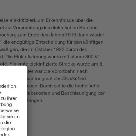
 elektrifiziert, um Erkenntnisse über die
l zur Vorbereitung des elektrischen Betriebs
rbrochen, zum Ende des Jahres 1919 dann wieder
die endgültige Entscheidung für den künftigen
ewältigen, die im Oktober 1920 durch den
 Die Elektrifizierung wurde mit einem 800 V-
. Als erste elektrifizierte Strecke wurde am 8.
Ein Jahr später war die Vorortbahn nach
 hatte der Verwaltungsrat der
Deutschen
cken beschlossen. Damit sollte die technische
rung der Betriebskosten und Beschleunigung der
Omnibus - auffangen.