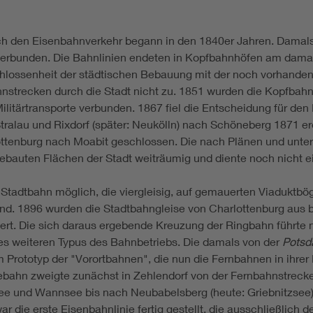
ch den Eisenbahnverkehr begann in den 1840er Jahren. Damals
erbunden. Die Bahnlinien endeten in Kopfbahnhöfen am damal
lossenheit der städtischen Bebauung mit der noch vorhandenen
nstrecken durch die Stadt nicht zu. 1851 wurden die Kopfbahn
litärtransporte verbunden. 1867 fiel die Entscheidung für den
Stralau und Rixdorf (später: Neukölln) nach Schöneberg 1871 e
ottenburg nach Moabit geschlossen. Die nach Plänen und unter
ebauten Flächen der Stadt weiträumig und diente noch nicht e
 Stadtbahn möglich, die viergleisig, auf gemauerten Viaduktbö
nd. 1896 wurden die Stadtbahngleise von Charlottenburg aus
gert. Die sich daraus ergebende Kreuzung der Ringbahn führte 
es weiteren Typus des Bahnbetriebs. Die damals von der
Potsd
totyp der "Vorortbahnen", die nun die Fernbahnen in ihrer 
ebahn zweigte zunächst in Zehlendorf von der Fernbahnstrecke
ee und Wannsee bis nach Neubabelsberg (heute: Griebnitzsee)
r die erste Eisenbahnlinie fertig gestellt, die ausschließlich d