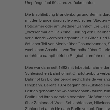
Ursprünge fast 90 Jahre zurückreichten.
Die Erschließung Brandenburgs und Berlins dur
mit den brandenburgisch-preußischen Städten v
Potsdamer oder am Stettiner Bahnhof. Die Gesch
„Akzisenmauer“, ließ eine Führung von Eisenbah
verlaufende »Verbindungsbahn« für Güter- und Mi
östlicher Teil von Moabit über Gesundbrunnen, 
westlichen Abschnitt von Tempelhof über Charl
errichtete dampfbetriebe Ringbahn umfuhr die b
Dies war dann seit 1882 mit Inbetriebnahme der
Schlesischen Bahnhof mit Charlottenburg verba
Bahnhof bis Lichtenberg-Friedrichsfelde verlän
Ringbahn. Bereits 1874 begann der Aufstieg ein
Betrieb genommene »Wannseebahn« wurde zum Pro
Berlin und ihren Vororten beerbten. Die Wannse
über Zehlendorf-West, Schlachtensee, Nikolass
Zehlendorf auch bis nach Berlin verlegt. Damit wa