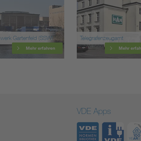
Alte Fabrik für Bahnmat
elegrafenzeugamt
(AEG)
Mehr erfahren
Mehr e
VDE Apps