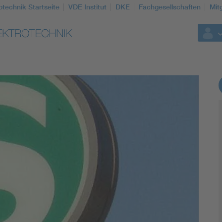
otechnik Startseite
VDE Institut
DKE
Fachgesellschaften
Mit