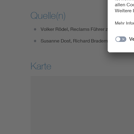
Quelle(n)
Volker Rödel, Reclams Führer zu den Denkma
Susanne Dost, Richard Brademann (1884 - 19
Karte