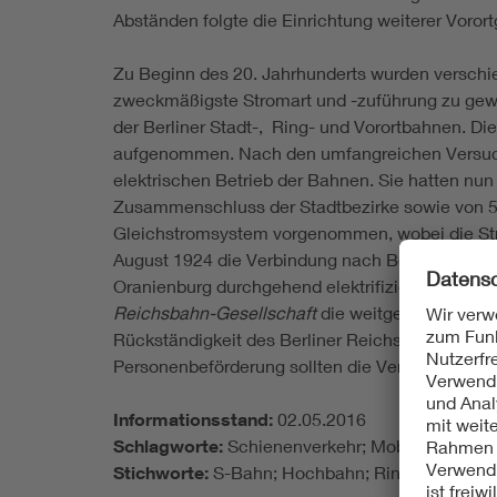
Abständen folgte die Einrichtung weiterer Vorort
Zu Beginn des 20. Jahrhunderts wurden verschie
zweckmäßigste Stromart und -zuführung zu gewinn
der Berliner Stadt-, Ring- und Vorortbahnen. 
aufgenommen. Nach den umfangreichen Versuchen
elektrischen Betrieb der Bahnen. Sie hatten nun
Zusammenschluss der Stadtbezirke sowie von 59
Gleichstromsystem vorgenommen, wobei die Strom
August 1924 die Verbindung nach Bernau eingewe
Oranienburg durchgehend elektrifiziert und im M
Reichsbahn-Gesellschaft
die weitgehend durchge
Rückständigkeit des Berliner Reichsbahn-Nahve
Personenbeförderung sollten die Verluste an di
Informationsstand:
02.05.2016
Schlagworte:
Schienenverkehr; Mobility; Mobil
Stichworte:
S-Bahn; Hochbahn; Ringbahn; Stad