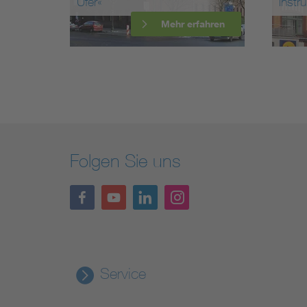
Ufer«
Instrum
ren
Mehr erfahren
Folgen Sie uns
Service