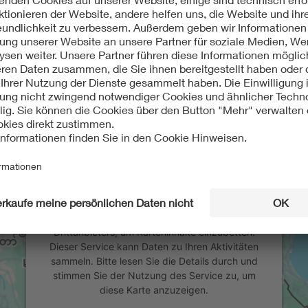
- und Denkmalführer, Berlin 2014
Wir benötigen Ihre Zustimmung, um
den Google Maps-Service zu laden!
Wir verwenden einen Service eines
Drittanbieters, um Karteninhalte einzubetten.
Dieser Service kann Daten zu Ihren Aktivitäten
sammeln. Bitte lesen Sie die Details durch und
stimmen Sie der Nutzung des Service zu, um
diese Karte anzuzeigen.