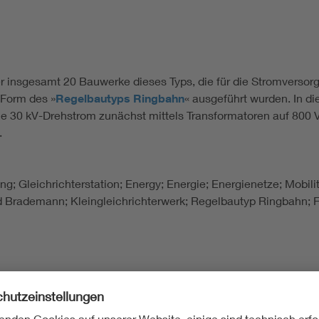
er insgesamt 20 Bauwerke dieses Typs, die für die Stromversor
Form des »
Regelbautyps Ringbahn
« ausgeführt wurden. In d
30 kV-Drehstrom zunächst mittels Transformatoren auf 800 V 
.
lung; Gleichrichterstation; Energy; Energie; Energienetze; Mobi
rd Brademann; Kleingleichrichterwerk; Regelbautyp Ringbahn; 
 Architekt der Berliner S-Bahn, Berlin 2002
Stand: 16.04.2013), Nr. 09090522