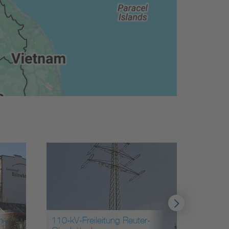
110-kV-Freileitung Reuter-