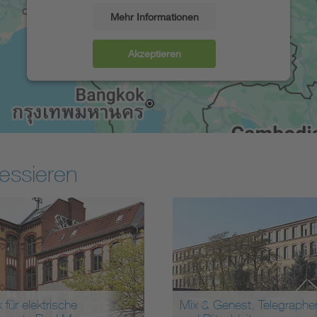
Mehr Informationen
Akzeptieren
essieren
ür elektrische
Mix & Genest, Telegraphen-