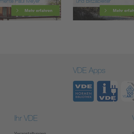
ente Paul Meyer
und Blitzableiter
Mehr erfahren
Mehr erfahre
VDE Apps
Ihr VDE
Veranstaltungen