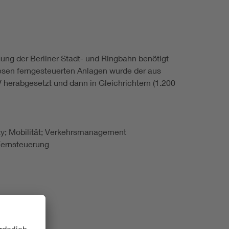
gung der Berliner Stadt- und Ringbahn benötigt
iesen ferngesteuerten Anlagen wurde der aus
herabgesetzt und dann in Gleichrichtern (1.200
lity; Mobilität; Verkehrsmanagement
Fernsteuerung