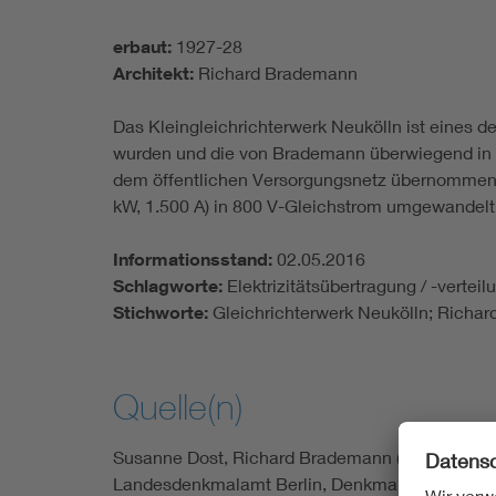
erbaut:
1927-28
Architekt:
Richard Brademann
Das Kleingleichrichterwerk Neukölln ist eines d
wurden und die von Brademann überwiegend in 
dem öffentlichen Versorgungsnetz übernommene 
kW, 1.500 A) in 800 V-Gleichstrom umgewandelt
Informationsstand:
02.05.2016
Schlagworte:
Elektrizitätsübertragung / -vertei
Stichworte:
Gleichrichterwerk Neukölln; Richa
Quelle(n)
Susanne Dost, Richard Brademann (1884 - 1965).
Landesdenkmalamt Berlin, Denkmalliste Berlin (