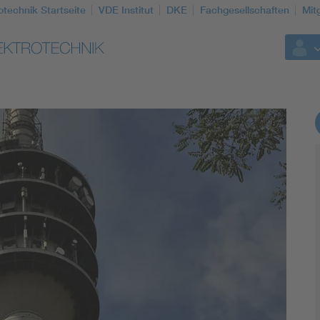
otechnik Startseite
VDE Institut
DKE
Fachgesellschaften
Mit