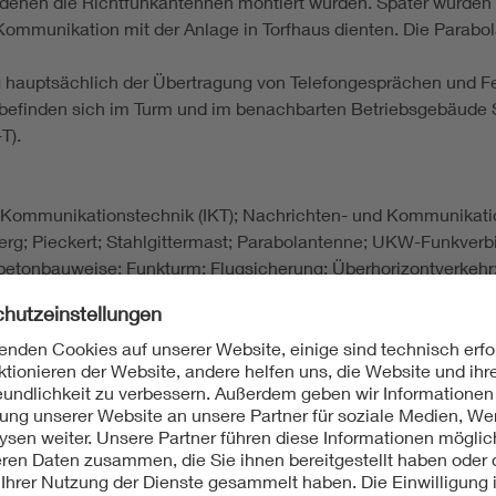
f denen die Richtfunkantennen montiert wurden. Später wurde
 Kommunikation mit der Anlage in Torfhaus dienten. Die Para
g hauptsächlich der Übertragung von Telefongesprächen und 
 befinden sich im Turm und im benachbarten Betriebsgebäude
T).
 Kommunikationstechnik (IKT); Nachrichten- und Kommunikati
erg; Pieckert; Stahlgittermast; Parabolantenne; UKW-Funkverbi
lbetonbauweise; Funkturm; Flugsicherung; Überhorizontverkehr;
antenne; UKW-Hörfunk; Digitalradio; DAB; digitales Fernseh
nik in Deutschland. Funksendestellen rund um Berlin, Berlin 19
 in Deutschland. Band V. Berlin, München 1980