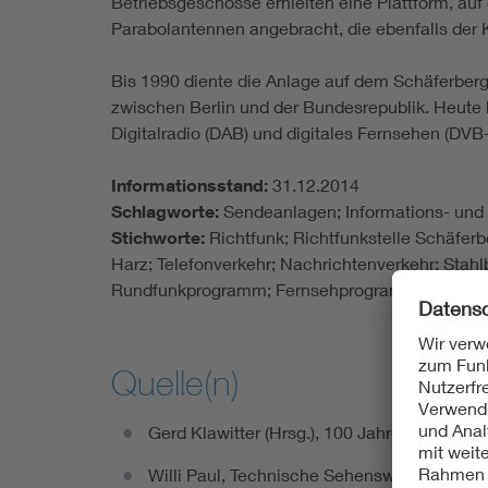
Betriebsgeschosse erhielten eine Plattform, au
Parabolantennen angebracht, die ebenfalls der
Bis 1990 diente die Anlage auf dem Schäferber
zwischen Berlin und der Bundesrepublik. Heute
Digitalradio (DAB) und digitales Fernsehen (DVB-
Informationsstand:
31.12.2014
Schlagworte:
Sendeanlagen; Informations- und
Stichworte:
Richtfunk; Richtfunkstelle Schäferb
Harz; Telefonverkehr; Nachrichtenverkehr; Stah
Rundfunkprogramm; Fernsehprogramm; Richtfunk
Quelle(n)
Gerd Klawitter (Hrsg.), 100 Jahre Funktech
Willi Paul, Technische Sehenswürdigkeiten