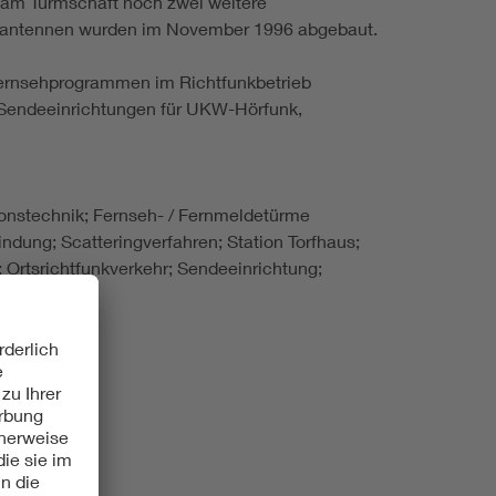
n am Turmschaft noch zwei weitere
bolantennen wurden im November 1996 abgebaut.
Fernsehprogrammen im Richtfunkbetrieb
 Sendeeinrichtungen für UKW-Hörfunk,
onstechnik; Fernseh- / Fernmeldetürme
ndung; Scatteringverfahren; Station Torfhaus;
 Ortsrichtfunkverkehr; Sendeeinrichtung;
en; DVB-T
97