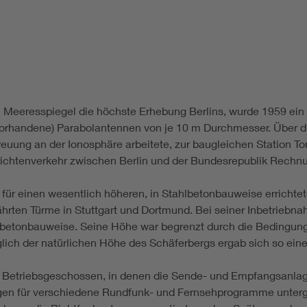
eeresspiegel die höchste Erhebung Berlins, wurde 1959 ein 45
r vorhandene) Parabolantennen von je 10 m Durchmesser. Über
reuung an der Ionosphäre arbeitete, zur baugleichen Station T
ichtenverkehr zwischen Berlin und der Bundesrepublik Rechn
 für einen wesentlich höheren, in Stahlbetonbauweise errichtet
hrten Türme in Stuttgart und Dortmund. Bei seiner Inbetriebn
betonbauweise. Seine Höhe war begrenzt durch die Bedingungen
glich der natürlichen Höhe des Schäferbergs ergab sich so ei
s Betriebsgeschossen, in denen die Sende- und Empfangsanlag
ngen für verschiedene Rundfunk- und Fernsehprogramme unterg