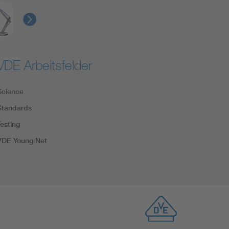
VDE Arbeitsfelder
Science
Standards
Testing
VDE Young Net