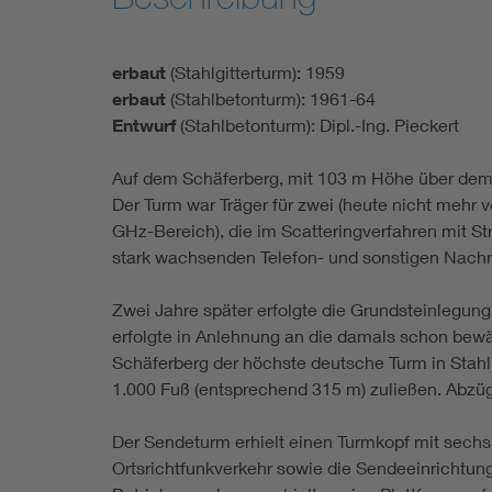
erbaut
(Stahlgitterturm): 1959
erbaut
(Stahlbetonturm): 1961-64
Entwurf
(Stahlbetonturm): Dipl.-Ing. Pieckert
Auf dem Schäferberg, mit 103 m Höhe über dem M
Der Turm war Träger für zwei (heute nicht meh
GHz-Bereich), die im Scatteringverfahren mit St
stark wachsenden Telefon- und sonstigen Nachr
Zwei Jahre später erfolgte die Grundsteinlegung
erfolgte in Anlehnung an die damals schon bewä
Schäferberg der höchste deutsche Turm in Stahl
1.000 Fuß (entsprechend 315 m) zuließen. Abzü
Der Sendeturm erhielt einen Turmkopf mit sech
Ortsrichtfunkverkehr sowie die Sendeeinrichtu