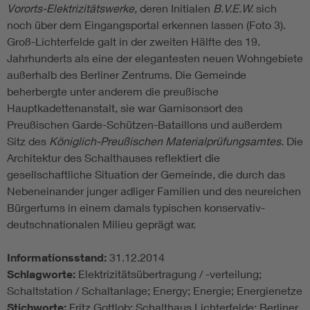
Vororts-Elektrizitätswerke,
deren Initialen
B.V.E.W.
sich
noch über dem Eingangsportal erkennen lassen (Foto 3).
Groß-Lichterfelde galt in der zweiten Hälfte des 19.
Jahrhunderts als eine der elegantesten neuen Wohngebiete
außerhalb des Berliner Zentrums. Die Gemeinde
beherbergte unter anderem die preußische
Hauptkadettenanstalt, sie war Garnisonsort des
Preußischen Garde-Schützen-Bataillons und außerdem
Sitz des
Königlich-Preußischen Materialprüfungsamtes.
Die
Architektur des Schalthauses reflektiert die
gesellschaftliche Situation der Gemeinde, die durch das
Nebeneinander junger adliger Familien und des neureichen
Bürgertums in einem damals typischen konservativ-
deutschnationalen Milieu geprägt war.
Informationsstand:
31.12.2014
Schlagworte:
Elektrizitätsübertragung / -verteilung;
Schaltstation / Schaltanlage; Energy; Energie; Energienetze
Stichworte:
Fritz Gottlob; Schalthaus Lichterfelde; Berliner