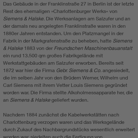
Das Gebäude in der Franklinstraße 27 in Berlin ist der letzte
Rest des ehemaligen »Charlottenburger Werks« von
Siemens & Halske.
Die Werksanlagen am Salzufer und an
der damals neu angelegten Franklinstraße waren in den
1880er Jahren entstanden. Um den Platzmangel in der
Fabrik in der Markgrafenstraße zu beheben, hatte
Siemens
& Halske
1883 von der
Freundschen Maschinenbauanstalt
ein rund 13.500 qm großes Fabrikgelände mit
Werkstattgebäuden am Salzufer erworben. Bereits seit
1872 war hier die Firma
Gebr. Siemens & Co.
angesiedelt,
die im selben Jahr von den Brüdern Werner, Wilhelm und
Carl Siemens mit ihrem Vetter Louis Siemens gegründet
worden war. Die Firma stellte Alkoholmessapparate her, die
an
Siemens & Halske
geliefert wurden.
Nachdem 1884 zunächst die Kabelwerkstätten nach
Charlottenburg verzogen waren und das Werksgelände
durch Zukauf des Nachbargrundstücks wesentlich erweitert
worden war, siedelten auch die Fertigung von