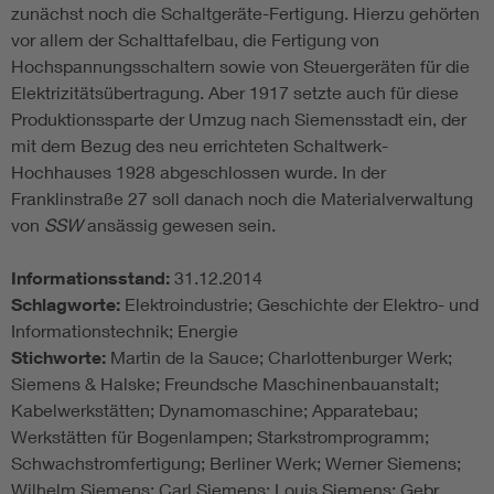
zunächst noch die Schaltgeräte-Fertigung. Hierzu gehörten
vor allem der Schalttafelbau, die Fertigung von
Hochspannungsschaltern sowie von Steuergeräten für die
Elektrizitätsübertragung. Aber 1917 setzte auch für diese
Produktionssparte der Umzug nach Siemensstadt ein, der
mit dem Bezug des neu errichteten Schaltwerk-
Hochhauses 1928 abgeschlossen wurde. In der
Franklinstraße 27 soll danach noch die Materialverwaltung
von
SSW
ansässig gewesen sein.
Informationsstand:
31.12.2014
Schlagworte:
Elektroindustrie; Geschichte der Elektro- und
Informationstechnik; Energie
Stichworte:
Martin de la Sauce; Charlottenburger Werk;
Siemens & Halske; Freundsche Maschinenbauanstalt;
Kabelwerkstätten; Dynamomaschine; Apparatebau;
Werkstätten für Bogenlampen; Starkstromprogramm;
Schwachstromfertigung; Berliner Werk; Werner Siemens;
Wilhelm Siemens; Carl Siemens; Louis Siemens; Gebr.