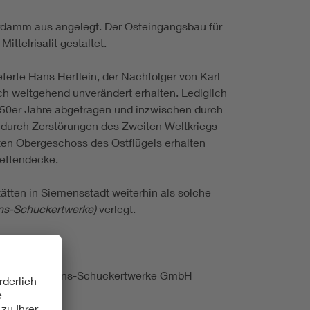
damm aus angelegt. Der Osteingangsbau für
ttelrisalit gestaltet.
erte Hans Hertlein, der Nachfolger von Karl
h weitgehend unverändert erhalten. Lediglich
50er Jahre abgetragen und inzwischen durch
s durch Zerstörungen des Zweiten Weltkriegs
rsten Obergeschoss des Ostflügels erhalten
settendecke.
ten in Siemensstadt weiterhin als solche
ns-Schuckertwerke)
verlegt.
rlangen; Siemens-Schuckertwerke GmbH