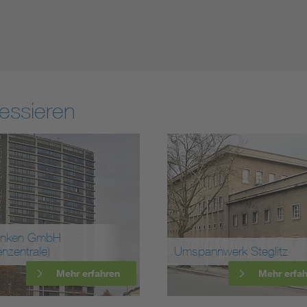
essieren
Umspannwerk Steglitz
Dr. Paul Meyer AG
Mehr erfahren
Mehr 