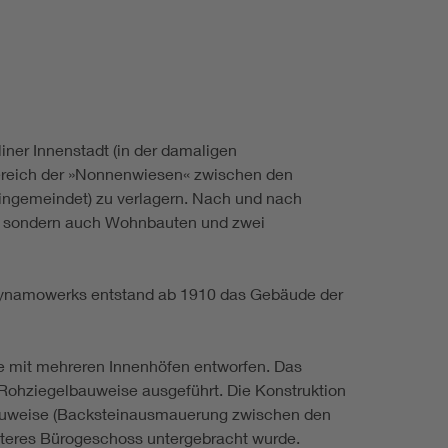
liner Innenstadt (in der damaligen
Bereich der »Nonnenwiesen« zwischen den
ingemeindet) zu verlagern. Nach und nach
en, sondern auch Wohnbauten und zwei
 Dynamowerks entstand ab 1910 das Gebäude der
ge mit mehreren Innenhöfen entworfen. Das
ohziegelbauweise ausgeführt. Die Konstruktion
dbauweise (Backsteinausmauerung zwischen den
iteres Bürogeschoss untergebracht wurde.