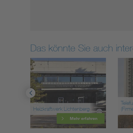
Das könnte Sie auch inter
Telefunken GmbH
enberg
(Firmenzentrale)
r erfahren
Mehr erfahren