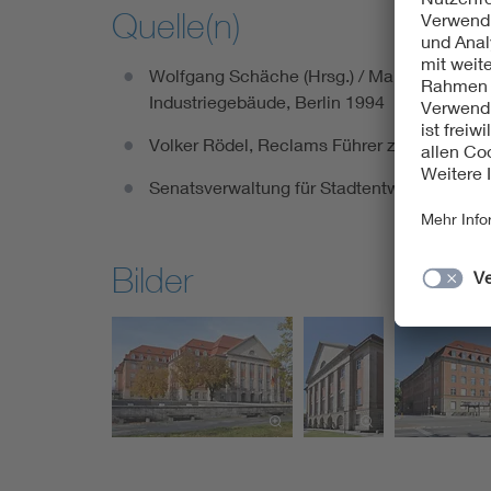
Quelle(n)
Wolfgang Schäche (Hrsg.) / Manfred Strieli
Industriegebäude, Berlin 1994
Volker Rödel, Reclams Führer zu den Denkma
Senatsverwaltung für Stadtentwicklung un
Bilder