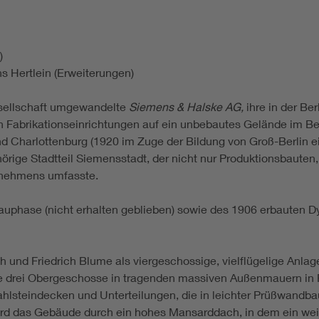
)
s Hertlein (Erweiterungen)
esellschaft umgewandelte
Siemens & Halske AG,
ihre in der Ber
nen Fabrikationseinrichtungen auf ein unbebautes Gelände im 
 Charlottenburg (1920 im Zuge der Bildung von Groß-Berlin e
örige Stadtteil Siemensstadt, der nicht nur Produktionsbaut
rnehmens umfasste.
bauphase (nicht erhalten geblieben) sowie des 1906 erbauten
und Friedrich Blume als viergeschossige, vielflügelige Anla
 drei Obergeschosse in tragenden massiven Außenmauern in R
tahlsteindecken und Unterteilungen, die in leichter Prüßwan
 wird das Gebäude durch ein hohes Mansarddach, in dem ein we