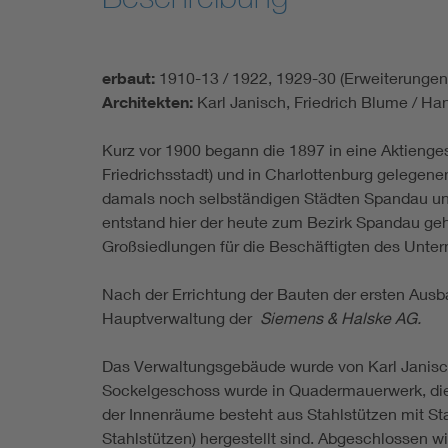
erbaut:
1910-13 / 1922, 1929-30 (Erweiterungen
Architekten:
Karl Janisch, Friedrich Blume / Han
Kurz vor 1900 begann die 1897 in eine Aktieng
Friedrichsstadt) und in Charlottenburg gelege
damals noch selbständigen Städten Spandau und
entstand hier der heute zum Bezirk Spandau geh
Großsiedlungen für die Beschäftigten des Unte
Nach der Errichtung der Bauten der ersten Aus
Hauptverwaltung der
Siemens & Halske AG.
Das Verwaltungsgebäude wurde von Karl Janisch 
Sockelgeschoss wurde in Quadermauerwerk, die
der Innenräume besteht aus Stahlstützen mit S
Stahlstützen) hergestellt sind. Abgeschlossen