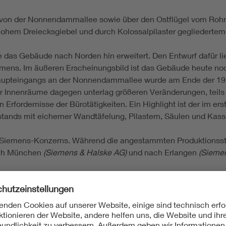
von der Nonnendammallee sowie über den Ostflügel vom Rohr
ohem Dreiecksgiebel und durch Kolossalpilaster gegliedertem Mi
das Gebäude nach Norden hin erweitert. Den Entwurf dafür lief
hmens. Im äußeren Erscheinungsbild ist das Gebäude heute noc
Haupteingangs an der Nonnendammallee wurde am Ende der 19
der Innenräume dagegen unterlag größeren Veränderungen, teil
 Erfordernisse der Bürotätigkeiten. Ein Highlight ist der im e
stands mit eicherner Wandtäfelung, Pilastern, Säulen und Kas
Siemens-Konzerns. Während die angestammten Produktionsstät
nach München
(Siemens & Halske AG)
und nach Erlangen
(Sieme
; Friedrich Blume; Hans Hertlein; Siemensstadt; München; E