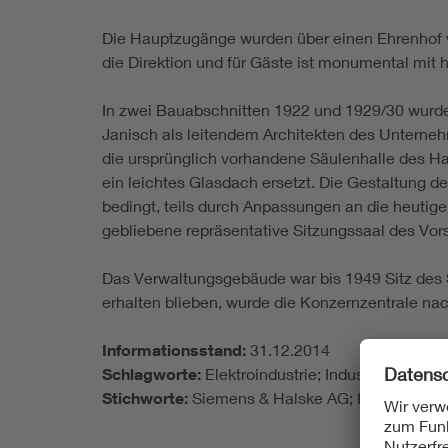
Die Hauptzugänge wurden über einen Ehrenhof 
die Direktion und für Gäste ist monumental mit h
In zwei Bauabschnitten 1922 und 1929/30 wurde 
Janisch als leitendem Architekten des Unterne
die ursprünglich vorhandene Säulenhalle des 
ein leichtes Glasdach ersetzt. Die Gestaltung 
bedingt, teils durch Anpassungen an die heutigen
gebliebene repräsentative Sitzungssaal des Vor
Das Verwaltungsgebäude war bis 1949 Sitz des 
erhalten blieben, wurde die Konzernzentrale 
Informationsstand:
31.12.2014
Schlagworte:
Elektroindustrie; Industry
Stichworte:
Siemens & Halske AG; Karl Janisch