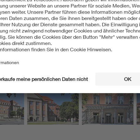
nsky / Dietrich Worbs (Redaktion), Denkmalschutzkonzeption. S
len der Industrie und Technik in Deutschland. Bd. 2. Neue Län
d Umwelt, Denkmaldatenbank, Eintrag 09085700