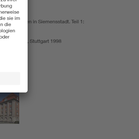
iemensbauten in Siemensstadt. Teil 1:
der - Berlin, Stuttgart 1998