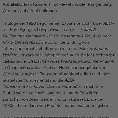
Architekt:
Jean Krämer, Ernst Ziesel / Walter Klingenberg,
Werner Issel / Paul Sellmann
Im Zuge der 1920 begonnenen Expansionspolitik der
AEG
-
mit Beteiligungen beispielsweise an der
Felten &
Guilleaume Carlswerk AG, Ph. Rosenthal & Co. A.-G.
oder
Mix & Genest AG
sowie durch die Bildung von
Interessengemeinschaften wie mit den
Linke-Hoffmann-
Werken
- erwarb das Unternehmen auch die leer stehenden
Gebäude der
Deutschen Niles Werkzeugmaschinen-Fabrik
in Oberschöneweide. Aus der Hochspannungsfabrik im
Wedding wurde die Transformatorenfabrikation nach hier
ausgelagert und es entstand die
AEG-
Transformatorenfabrik Oberschöneweide.
In mehreren
Stufen wurden die Werksanlagen - nach Entwürfen
zunächst von Jean Krämer und Ernst Ziesel, Ende der
1930er Jahre dann von Paul Sellmann - weiter ausgebaut.
Zur Ausweitung der Transformatorenproduktion wurde im