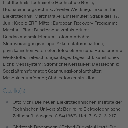
Lichttechnik; Technische Hochschule Berlin;
Hochspannungstechnik; Zweiter Weltkrieg; Fakultät für
Elektrotechnik; Marchstraße; Einsteinufer; Straße des 17.
Juni; Kredit; ERP-Mittel; European Recovery Programm;
Marshall-Plan; Bundesschatzministerium;
Bundesinnenministerium; Fotometerbahn;
Stromversorgungsanlage; Akkumulatorenbatterie;
physikalisches Fotometer; fotoelektronische Bauelemente;
Werkstoffe; Beleuchtungsanlage; Tageslicht; künstliches
Licht; Messsystem; Stromrichterverstärker; Messtechnik;
Spezialtransformator; Spannungskonstanthalter;
Maschinenumformer; Stahlbetonkonstruktion
Quelle(n)
Otto Mohr, Die neuen Elektrotechnischen Institute der
Technischen Universität Berlin; in: Elektrotechnische
Zeitschrift. Ausgabe A 84(1963), Heft 7, S. 213-217
Christoph Brachmann / Robert Suckale (Hrsg.), Die