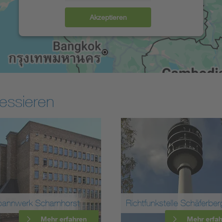
Akzeptieren
essieren
annwerk Scharnhorst
Richtfunkstelle Schäferber
Mehr erfahren
Mehr erfa