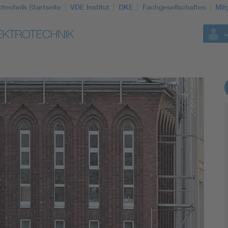
otechnik Startseite
VDE Institut
DKE
Fachgesellschaften
Mit