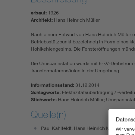
erbaut:
1926
Architekt:
Hans Heinrich Müller
Nach einem Entwurf von Hans Heinrich Müller 
Betriebsstützpunkt bezeichnet) in Form eines kl
Hohlkehlengesims. Die Fensteröffnungen münde
Die Umspannstation wurde mit 6-kV-Drehstrom ges
Transformatorensäulen in der Umgebung.
Informationsstand:
31.12.2014
Schlagworte:
Elektrizitätsübertragung / -vert
Stichworte:
Hans Heinrich Müller; Umspannstat
Quelle(n)
Paul Kahlfeldt, Hans Heinrich Müller. 1879 -