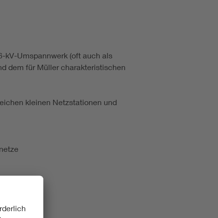
6-kV-Umspannwerk (oft auch als
nd dem für Müller charakteristischen
reichen kleinen Netzstationen und
enetze