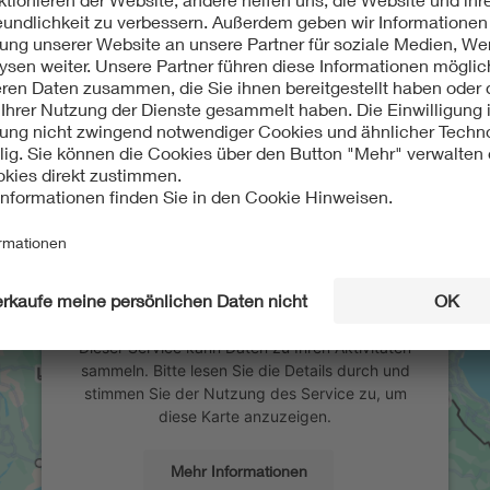
Wir benötigen Ihre Zustimmung, um
den Google Maps-Service zu laden!
Wir verwenden einen Service eines
Drittanbieters, um Karteninhalte einzubetten.
Dieser Service kann Daten zu Ihren Aktivitäten
sammeln. Bitte lesen Sie die Details durch und
stimmen Sie der Nutzung des Service zu, um
diese Karte anzuzeigen.
Mehr Informationen