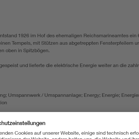
entstand 1926 im Hof des ehemaligen Reichsmarineamtes ein 
einen Tempels, mit Stützen aus abgetreppten Fensterpfeilern u
n oben in Spitzbögen.
peist und lieferte die elektrische Energie weiter an die zahl
eilung; Umspannwerk / Umspannanlage; Energy; Energie; Energi
ion
 1951. Berliner Industriebauten, Basel / Berlin / Boston 1992