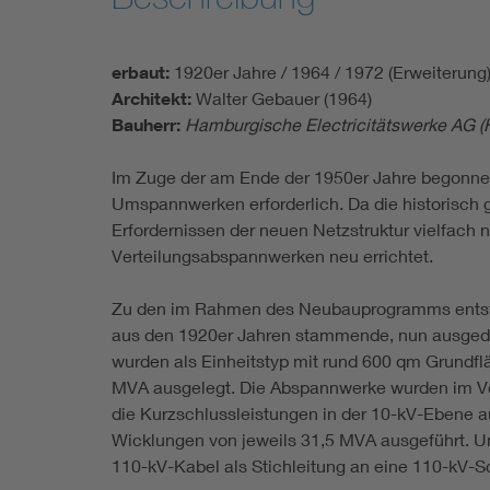
erbaut:
1920er Jahre / 1964 / 1972 (Erweiterung
Architekt:
Walter Gebauer (1964)
Bauherr:
Hamburgische Electricitätswerke AG 
Im Zuge der am Ende der 1950er Jahre begonn
Umspannwerken erforderlich. Da die historisc
Erfordernissen der neuen Netzstruktur vielfach 
Verteilungsabspannwerken neu errichtet.
Zu den im Rahmen des Neubauprogramms entsta
aus den 1920er Jahren stammende, nun ausgedi
wurden als Einheitstyp mit rund 600 qm Grundfl
MVA ausgelegt. Die Abspannwerke wurden im Vol
die Kurzschlussleistungen in der 10-kV-Ebene 
Wicklungen von jeweils 31,5 MVA ausgeführt. Um
110-kV-Kabel als Stichleitung an eine 110-kV-S