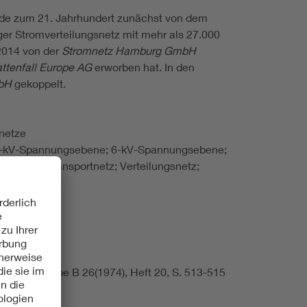
de zum 21. Jahrhundert zunächst von dem
r Stromverteilungsnetz mit mehr als 27.000
2014 von der
Stromnetz Hamburg GmbH
ttenfall Europe AG
erworben hat. In den
mbH
gekoppelt.
enetze
5-kV-Spannungsebene; 6-kV-Spannungsebene;
stung; Transportnetz; Verteilungsnetz;
hrift. Ausgabe B 26(1974), Heft 20, S. 513-515