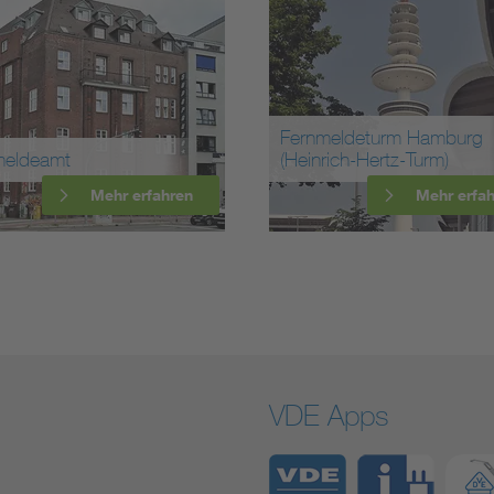
Fernmeldeturm Hamburg
meldeamt
(Heinrich-Hertz-Turm)
Mehr erfahren
Mehr erfa
VDE Apps