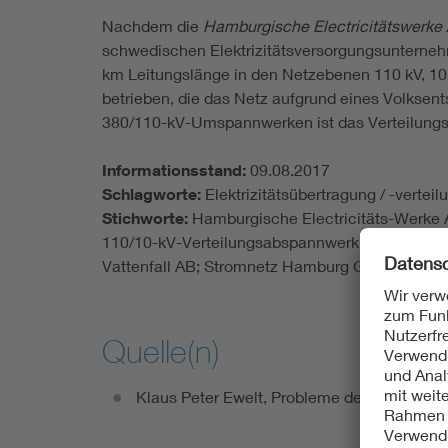
Nachdem die
Hamburgische Electricitätswerke
schwedischen Elektrizitätsversorgungsuntern
km Leitungslänge in den Netzebenen 110 kV, 10
betrieben, die das Netz aufgrund eines Volkse
380/110-kV-Umspannwerken ist das Verteilungs
Informationsstand:
09.08.2017
Schlagworte:
Elektrizitätsübertragung / -vert
Stichworte:
Hamburgische Electricitäts-Werk
110/10-kV-Verteilungsabspannwerk; Neubauprog
Vattenfall AB; Stromnetz Hamburg GmbH; Vatte
Quelle(n)
Klaus Peter Ewelt, Probleme der Stromerzeu