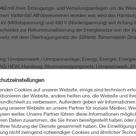
 AG
mit ihren Erzeugungs- und Verteilungsanlagen um die Wen
ehmen
Vattenfall AB
übernommen worden war, wird das Hamburge
 kV (Mittelspannung) und 400 V (Niederspannung) seit Anfang 
ntscheides zur Rekommunalisierung der Energienetze von der
Va
netz mit dem Übertragungsnetz der
50Hertz Transmission G
eilung; Umspannwerk / Umspannanlage; Energy; Energie; Energi
e AG; HEW; Hamburg; Stromversorgungsnetz; Umspannwerk; 2
ramm; Abspannwerk Hamburg-West; Einheitstyp; Kurzschlusslei
nfall Europe AG; 50Hertz Transmission GmbH; Walter Gebauer
gung und -verteilung in Hamburg; in: Elektrotechnische Zeitsc