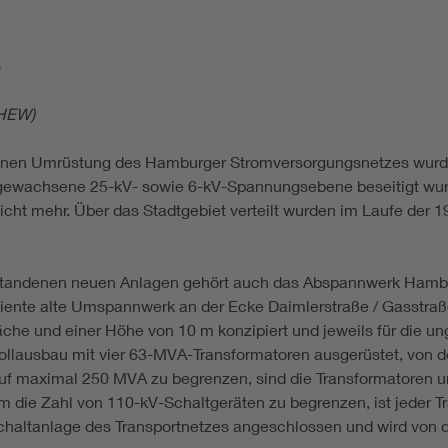
)
(HEW)
enen Umrüstung des Hamburger Stromversorgungsnetzes wurd
h gewachsene 25-kV- sowie 6-kV-Spannungsebene beseitigt wur
nicht mehr. Über das Stadtgebiet verteilt wurden im Laufe der 
ndenen neuen Anlagen gehört auch das Abspannwerk Hamburg
ente alte Umspannwerk an der Ecke Daimlerstraße / Gasstraße
äche und einer Höhe von 10 m konzipiert und jeweils für die 
lausbau mit vier 63-MVA-Transformatoren ausgerüstet, von den
auf maximal 250 MVA zu begrenzen, sind die Transformatoren u
 die Zahl von 110-kV-Schaltgeräten zu begrenzen, ist jeder Tr
chaltanlage des Transportnetzes angeschlossen und wird von d