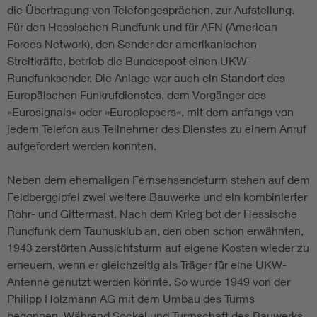
die Übertragung von Telefongesprächen, zur Aufstellung.
Für den Hessischen Rundfunk und für AFN (American
Forces Network), den Sender der amerikanischen
Streitkräfte, betrieb die Bundespost einen UKW-
Rundfunksender. Die Anlage war auch ein Standort des
Europäischen Funkrufdienstes, dem Vorgänger des
»Eurosignals« oder »Europiepsers«, mit dem anfangs von
jedem Telefon aus Teilnehmer des Dienstes zu einem Anruf
aufgefordert werden konnten.
Neben dem ehemaligen Fernsehsendeturm stehen auf dem
Feldberggipfel zwei weitere Bauwerke und ein kombinierter
Rohr- und Gittermast. Nach dem Krieg bot der Hessische
Rundfunk dem Taunusklub an, den oben schon erwähnten,
1943 zerstörten Aussichtsturm auf eigene Kosten wieder zu
erneuern, wenn er gleichzeitig als Träger für eine UKW-
Antenne genutzt werden könnte. So wurde 1949 von der
Philipp Holzmann AG mit dem Umbau des Turms
begonnen. Während Sockel und Turmschaft des Bauwerks