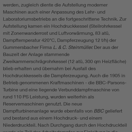
werden, zugleich diente die Aufstellung moderner
Maschinen auch einer Anpassung des Lehr- und
Laboratoriumsbetriebs an die fortgeschrittene Technik. Zur
Aufstellung kamen ein Hochdruckkessel (Steilrohrkessel
mit Zonenwanderrost und Luftvorwärmung, 83 atü,
Dampftemperatur 420°C, Dampferzeugung 12 t/h) der
Gummersbacher Firma
L. & C. Steinmüller.
Der aus der
Bauzeit der Anlage stammende
Zweikammerschrägrohrkessel (12 atü, 300 qm Heizfläche)
blieb erhalten und übernahm bei Ausfall des
Hochdruckkessels die Dampferzeugung. Auch die 1905 in
Betrieb genommenen Kraftmaschinen - die BBC-Parsons-
Turbine und eine liegende Verbunddampfmaschine von
rund 110 PS Leistung, wurden weiterhin als
Reservemaschinen genutzt. Die neue
Dampfturbinenanlage wurde ebenfalls von
BBC
geliefert
und bestand aus einem Hochdruck- und einem
Niederdruckteil. Nach Durchgang durch den Hochdruckteil
wurde ein Teil des Arbeitsdampfes zur Einleitung in die