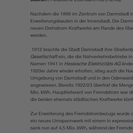
Nachdem die 1888 im Zentrum von Darmstadt in 
Erweiterungsbauten in der Innenstadt. Die Darm
neuen Drehstrom-Kraftwerks am Rande des Sta
werden.
1912 brachte die Stadt Darmstadt ihre Straßenb
Gesellschaft
ein, die die Nahverkehrsbetriebe 
Namen 1941 in
Hessische Elektrizitäts AG
änder
1920er Jahre wieder erholten, stieg auch die N
Umgebung von Darmstadt und in den Odenwald 
angewiesen. Bereits 1922/23 übertraf die Meng
Mio. kWh. Hauptlieferant von Fremdstrom war d
die beiden ehemals städtischen Kraftwerke künf
Zur Erweiterung des Fremdstrombezugs wurde d
ein neues Umspannwerk mit einem in expressioni
sank nun auf 4,5 Mio. kWh, während der Fremds