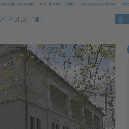
otechnik Startseite
VDE Institut
DKE
Fachgesellschaften
Mit