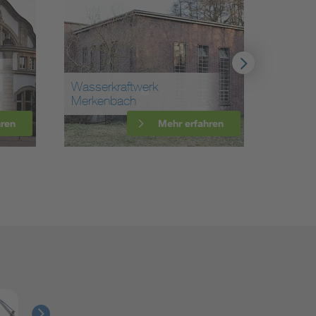
Wasserkraftwerk
Merkenbach
Fernme
hren
Mehr erfahren