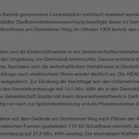
Betrieb genommene Centralstation mehrfach erweitert worden 
städter Stadtverordnetenversammlung bewilligte daher im Somm
dtzentrums am Dornheimer Weg. Im Oktober 1909 konnte das 
ahn und die Elektrizitätswerke in ein Gemeinschaftsunterneh
in der Umgebung von Darmstadt beherrschte. Daraus entstand 
te. Nachdem sich die wirtschaftlichen Verhältnisse in Deutschl
achfrage nach elektrischem Strom wieder deutlich an. Die
HEA
ausgedehnt. Zur Deckung der Nachfrage war das Unternehme
e des Fremdstrombezugs mit 14,5 Mio. kWh die in den Darmstä
ie
Gewerkschaft Gustav
mit ihrem Braunkohlekraftwerk in Detti
tig nur noch zur Spitzenlastdeckung und als Phasenschieber 
aher auf dem Gelände am Dornheimer Weg nach Plänen der Ar
stischen Formen gestalteten 110-kV-Schalthaus errichtet, da
trombezug auf 27,5 Mio. kWh anstieg. Die ehemaligen Kraftw