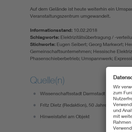
Auf dem Gelände ist heute weiterhin ein Umspann
Veranstaltungszentrum umgewandelt.
Informationsstand:
10.02.2018
Schlagworte:
Elektrizitätsübertragung / -vert
Stichworte:
Eugen Seibert; Georg Markwort; H
Gemeinschaftsunternehmen; Hessische Elektrizi
Phasenschieberbetrieb; Umspannwerk; Express
Quelle(n)
Wissenschaftsstadt Darmstadt [Hrsg.], Rout
Fritz Dietz (Redaktion), 50 Jahre HEAG. 191
Hinweistafel am Objekt