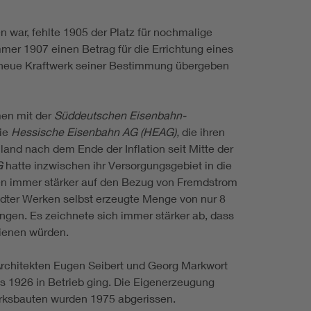
war, fehlte 1905 der Platz für nochmalige
er 1907 einen Betrag für die Errichtung eines
neue Kraftwerk seiner Bestimmung übergeben
men mit der
Süddeutschen Eisenbahn-
die
Hessische Eisenbahn AG (HEAG),
die ihren
and nach dem Ende der Inflation seit Mitte der
G
hatte inzwischen ihr Versorgungsgebiet in die
n immer stärker auf den Bezug von Fremdstrom
dter Werken selbst erzeugte Menge von nur 8
ngen. Es zeichnete sich immer stärker ab, dass
dienen würden.
chitekten Eugen Seibert und Georg Markwort
s 1926 in Betrieb ging. Die Eigenerzeugung
erksbauten wurden 1975 abgerissen.