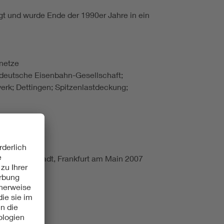
egt und wurde Ende der 1990er Jahre in ein
enetze
deutsche Eisenbahn-Gesellschaft;
rk; Dettingen; Spitzenlastdeckung;
f bis Eberstadt, Frankfurt am Main 2007