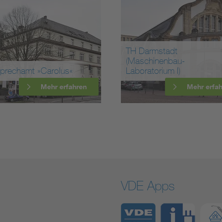
TH Darmstadt
(Maschinenbau-
prechamt »Carolus«
Laboratorium I)
Mehr erfahren
Mehr erfa
VDE Apps