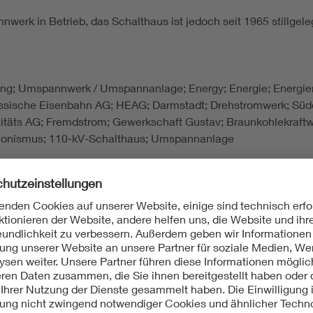
werk in Betrieb, das Schalthaus ist jedoch seit 1965 stillgel
eilung; Umspannwerk / Umspannanlage; Energy; Energie; Energi
essische Eisenbahn AG; HEAG; Darmstadt; Drehstromwerk; Süd
täts AG; Fremdstrom; Gewerkschaft Gustav; Braunkohlekraftwe
ionismus; 110-kV-Schalthaus; Umspannanlage
e der Industriekultur Rhein-Main. Darmstadt Süd. Hauptbahnho
2 - 1962, Stuttgart 1962