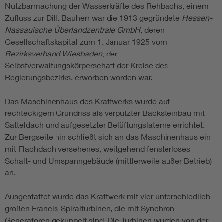
Nutzbarmachung der Wasserkräfte des Rehbachs, einem
Zufluss zur Dill. Bauherr war die 1913 gegründete
Hessen-
Nassauische Überlandzentrale GmbH,
deren
Gesellschaftskapital zum 1. Januar 1925 vom
Bezirksverband Wiesbaden,
der
Selbstverwaltungskörperschaft der Kreise des
Regierungsbezirks, erworben worden war.
Das Maschinenhaus des Kraftwerks wurde auf
rechteckigem Grundriss als verputzter Backsteinbau mit
Satteldach und aufgesetzter Belüftungslaterne errichtet.
Zur Bergseite hin schließt sich an das Maschinenhaus ein
mit Flachdach versehenes, weitgehend fensterloses
Schalt- und Umspanngebäude (mittlerweile außer Betrieb)
an.
Ausgestattet wurde das Kraftwerk mit vier unterschiedlich
großen Francis-Spiralturbinen, die mit Synchron-
Generatoren gekuppelt sind. Die Turbinen wurden von der