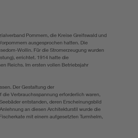
nzialverband Pommern, die Kreise Greifswald und
in Vorpommern ausgesprochen hatten. Die
Usedom-Wollin. Für die Stromerzeugung wurden
ung), errichtet. 1914 hatte die
n Reichs. Im ersten vollen Betriebsjahr
ssen. Der Gestaltung der
uf die Verbrauchsspannung erforderlich waren,
e Seebäder entstanden, deren Erscheinungsbild
 Anlehnung an diesen Architekturstil wurde die
r Fischerkate mit einem aufgesetzten Turmhelm,