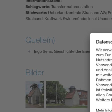
Informationsstand:
Schlagworte:
Transformatorenstation
Stichworte:
Ueberlandzentrale Stralsund AG; Pr
Stralsund; Kraftwerk Swinemünde; Insel Usedom
Quelle(n)
Ingo Sens, Geschichte der Energieversorg
Bilder