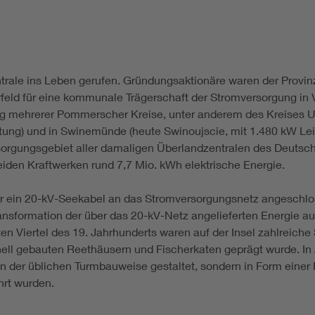
trale ins Leben gerufen. Gründungsaktionäre waren der Provi
orfeld für eine kommunale Trägerschaft der Stromversorgung 
g mehrerer Pommerscher Kreise, unter anderem des Kreises 
stung) und in Swinemünde (heute Swinoujscie, mit 1.480 kW Leist
orgungsgebiet aller damaligen Überlandzentralen des Deutsche
den Kraftwerken rund 7,7 Mio. kWh elektrische Energie.
r ein 20-kV-Seekabel an das Stromversorgungsnetz angeschlo
ransformation der über das 20-kV-Netz angelieferten Energie a
n Viertel des 19. Jahrhunderts waren auf der Insel zahlreich
tionell gebauten Reethäusern und Fischerkaten geprägt wurde. In
 in der üblichen Turmbauweise gestaltet, sondern in Form eine
hrt wurden.