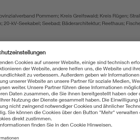
ovinzialverband Pommern; Kreis Greifswald; Kreis Rügen; Stra
; 20-kV-Seekabel; Seebad; Bäderarchitektur; Reethaus; Fisch
ung in Mecklenburg und Vorpommern von ihren Anfängen im 19.