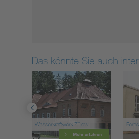
Das könnte Sie auch inter
k
Wasserkraftwerk Zülow
Fern
ahren
Mehr erfahren