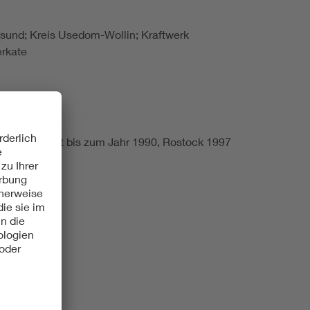
lsund; Kreis Usedom-Wollin; Kraftwerk
erkate
 Jahrhundert bis zum Jahr 1990, Rostock 1997