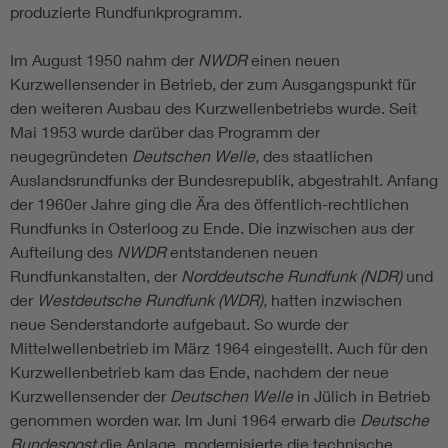
produzierte Rundfunkprogramm.
Im August 1950 nahm der
NWDR
einen neuen
Kurzwellensender in Betrieb, der zum Ausgangspunkt für
den weiteren Ausbau des Kurzwellenbetriebs wurde. Seit
Mai 1953 wurde darüber das Programm der
neugegründeten
Deutschen Welle,
des staatlichen
Auslandsrundfunks der Bundesrepublik, abgestrahlt. Anfang
der 1960er Jahre ging die Ära des öffentlich-rechtlichen
Rundfunks in Osterloog zu Ende. Die inzwischen aus der
Aufteilung des
NWDR
entstandenen neuen
Rundfunkanstalten, der
Norddeutsche Rundfunk (NDR)
und
der
Westdeutsche Rundfunk (WDR),
hatten inzwischen
neue Senderstandorte aufgebaut. So wurde der
Mittelwellenbetrieb im März 1964 eingestellt. Auch für den
Kurzwellenbetrieb kam das Ende, nachdem der neue
Kurzwellensender der
Deutschen Welle
in Jülich in Betrieb
genommen worden war. Im Juni 1964 erwarb die
Deutsche
Bundespost
die Anlage, modernisierte die technische