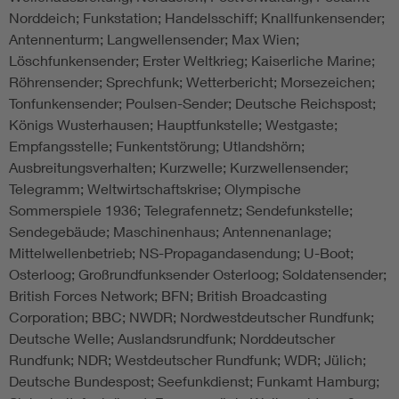
Norddeich; Funkstation; Handelsschiff; Knallfunkensender;
Antennenturm; Langwellensender; Max Wien;
Löschfunkensender; Erster Weltkrieg; Kaiserliche Marine;
Röhrensender; Sprechfunk; Wetterbericht; Morsezeichen;
Tonfunkensender; Poulsen-Sender; Deutsche Reichspost;
Königs Wusterhausen; Hauptfunkstelle; Westgaste;
Empfangsstelle; Funkentstörung; Utlandshörn;
Ausbreitungsverhalten; Kurzwelle; Kurzwellensender;
Telegramm; Weltwirtschaftskrise; Olympische
Sommerspiele 1936; Telegrafennetz; Sendefunkstelle;
Sendegebäude; Maschinenhaus; Antennenanlage;
Mittelwellenbetrieb; NS-Propagandasendung; U-Boot;
Osterloog; Großrundfunksender Osterloog; Soldatensender;
British Forces Network; BFN; British Broadcasting
Corporation; BBC; NWDR; Nordwestdeutscher Rundfunk;
Deutsche Welle; Auslandsrundfunk; Norddeutscher
Rundfunk; NDR; Westdeutscher Rundfunk; WDR; Jülich;
Deutsche Bundespost; Seefunkdienst; Funkamt Hamburg;