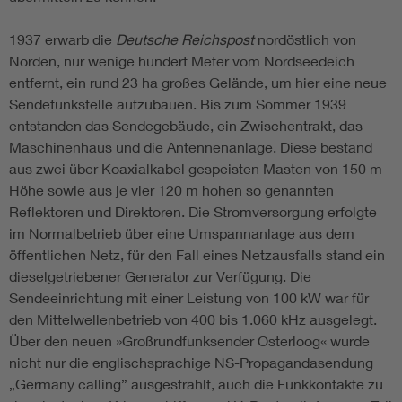
1937 erwarb die
Deutsche Reichspost
nordöstlich von
Norden, nur wenige hundert Meter vom Nordseedeich
entfernt, ein rund 23 ha großes Gelände, um hier eine neue
Sendefunkstelle aufzubauen. Bis zum Sommer 1939
entstanden das Sendegebäude, ein Zwischentrakt, das
Maschinenhaus und die Antennenanlage. Diese bestand
aus zwei über Koaxialkabel gespeisten Masten von 150 m
Höhe sowie aus je vier 120 m hohen so genannten
Reflektoren und Direktoren. Die Stromversorgung erfolgte
im Normalbetrieb über eine Umspannanlage aus dem
öffentlichen Netz, für den Fall eines Netzausfalls stand ein
dieselgetriebener Generator zur Verfügung. Die
Sendeeinrichtung mit einer Leistung von 100 kW war für
den Mittelwellenbetrieb von 400 bis 1.060 kHz ausgelegt.
Über den neuen »Großrundfunksender Osterloog« wurde
nicht nur die englischsprachige NS-Propagandasendung
„Germany calling” ausgestrahlt, auch die Funkkontakte zu