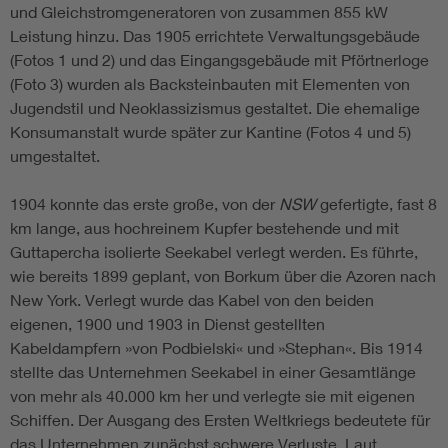
und Gleichstromgeneratoren von zusammen 855 kW
Leistung hinzu. Das 1905 errichtete Verwaltungsgebäude
(Fotos 1 und 2) und das Eingangsgebäude mit Pförtnerloge
(Foto 3) wurden als Backsteinbauten mit Elementen von
Jugendstil und Neoklassizismus gestaltet. Die ehemalige
Konsumanstalt wurde später zur Kantine (Fotos 4 und 5)
umgestaltet.
1904 konnte das erste große, von der
NSW
gefertigte, fast 8
km lange, aus hochreinem Kupfer bestehende und mit
Guttapercha isolierte Seekabel verlegt werden. Es führte,
wie bereits 1899 geplant, von Borkum über die Azoren nach
New York. Verlegt wurde das Kabel von den beiden
eigenen, 1900 und 1903 in Dienst gestellten
Kabeldampfern »von Podbielski« und »Stephan«. Bis 1914
stellte das Unternehmen Seekabel in einer Gesamtlänge
von mehr als 40.000 km her und verlegte sie mit eigenen
Schiffen. Der Ausgang des Ersten Weltkriegs bedeutete für
das Unternehmen zunächst schwere Verluste. Laut