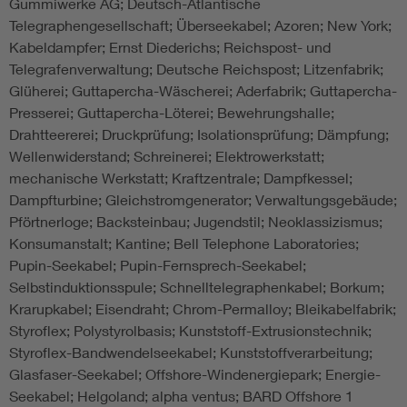
Gummiwerke AG; Deutsch-Atlantische
Telegraphengesellschaft; Überseekabel; Azoren; New York;
Kabeldampfer; Ernst Diederichs; Reichspost- und
Telegrafenverwaltung; Deutsche Reichspost; Litzenfabrik;
Glüherei; Guttapercha-Wäscherei; Aderfabrik; Guttapercha-
Presserei; Guttapercha-Löterei; Bewehrungshalle;
Drahtteererei; Druckprüfung; Isolationsprüfung; Dämpfung;
Wellenwiderstand; Schreinerei; Elektrowerkstatt;
mechanische Werkstatt; Kraftzentrale; Dampfkessel;
Dampfturbine; Gleichstromgenerator; Verwaltungsgebäude;
Pförtnerloge; Backsteinbau; Jugendstil; Neoklassizismus;
Konsumanstalt; Kantine; Bell Telephone Laboratories;
Pupin-Seekabel; Pupin-Fernsprech-Seekabel;
Selbstinduktionsspule; Schnelltelegraphenkabel; Borkum;
Krarupkabel; Eisendraht; Chrom-Permalloy; Bleikabelfabrik;
Styroflex; Polystyrolbasis; Kunststoff-Extrusionstechnik;
Styroflex-Bandwendelseekabel; Kunststoffverarbeitung;
Glasfaser-Seekabel; Offshore-Windenergiepark; Energie-
Seekabel; Helgoland; alpha ventus; BARD Offshore 1