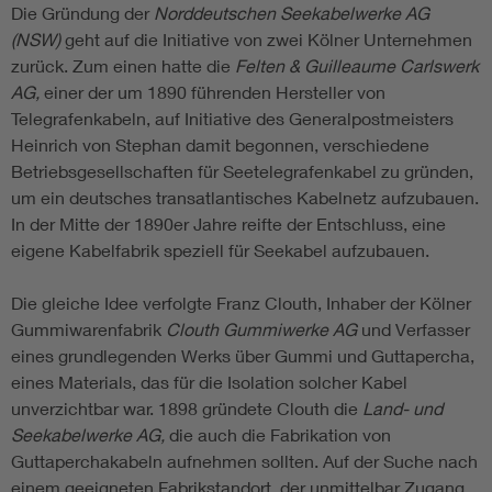
Die Gründung der
Norddeutschen Seekabelwerke AG
(NSW)
geht auf die Initiative von zwei Kölner Unternehmen
zurück. Zum einen hatte die
Felten & Guilleaume Carlswerk
AG,
einer der um 1890 führenden Hersteller von
Telegrafenkabeln, auf Initiative des Generalpostmeisters
Heinrich von Stephan damit begonnen, verschiedene
Betriebsgesellschaften für Seetelegrafenkabel zu gründen,
um ein deutsches transatlantisches Kabelnetz aufzubauen.
In der Mitte der 1890er Jahre reifte der Entschluss, eine
eigene Kabelfabrik speziell für Seekabel aufzubauen.
Die gleiche Idee verfolgte Franz Clouth, Inhaber der Kölner
Gummiwarenfabrik
Clouth Gummiwerke AG
und Verfasser
eines grundlegenden Werks über Gummi und Guttapercha,
eines Materials, das für die Isolation solcher Kabel
unverzichtbar war. 1898 gründete Clouth die
Land- und
Seekabelwerke AG,
die auch die Fabrikation von
Guttaperchakabeln aufnehmen sollten. Auf der Suche nach
einem geeigneten Fabrikstandort, der unmittelbar Zugang